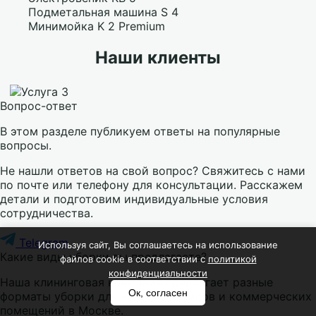
Подметальная машина S 4
Минимойка K 2 Premium
Наши клиенты
Вопрос-ответ
В этом разделе публикуем ответы на популярные
вопросы.
Не нашли ответов на свой вопрос? Свяжитесь с нами
по почте или телефону для консультации. Расскажем
детали и подготовим индивидуальные условия
сотрудничества.
Telegram
Используя сайт, Вы соглашаетесь на использование
Какие виды уборки вы предлагаете?
файлов cookie в соответствии с
политикой
конфиденциальности
Наша клининговая компания предлагает разные
Ок, согласен
форматы уборки для квартир, офисов и коммерческих
помещений в Москве.