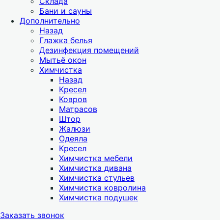
Склада
Бани и сауны
Дополнительно
Назад
Глажка белья
Дезинфекция помещений
Мытьё окон
Химчистка
Назад
Кресел
Ковров
Матрасов
Штор
Жалюзи
Одеяла
Кресел
Химчистка мебели
Химчистка дивана
Химчистка стульев
Химчистка ковролина
Химчистка подушек
Заказать звонок