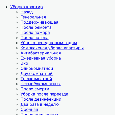
Уборка квартир
Назад
Генеральная
Поддерживающая
После ремонта
После пожара
После потопа
Уборка перед новым годом
Комплексная уборка квартиры
Антибактериальная
Ежедневная уборка
Эко
Однокомнатной
Двухкомнатной
Трехкомнатной
Четырёхкомнатных
После смерти
Уборка после переезда
После дезинфекции
Два раза в неделю
Срочная
Перед рождением