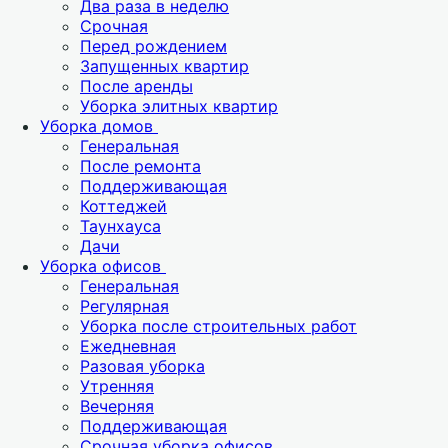
Два раза в неделю
Срочная
Перед рождением
Запущенных квартир
После аренды
Уборка элитных квартир
Уборка домов
Генеральная
После ремонта
Поддерживающая
Коттеджей
Таунхауса
Дачи
Уборка офисов
Генеральная
Регулярная
Уборка после строительных работ
Ежедневная
Разовая уборка
Утренняя
Вечерняя
Поддерживающая
Срочная уборка офисов