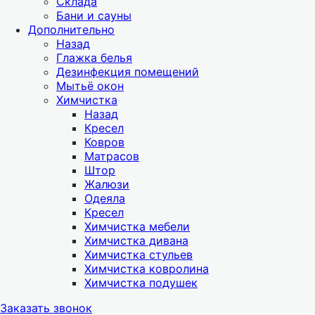
Склада
Бани и сауны
Дополнительно
Назад
Глажка белья
Дезинфекция помещений
Мытьё окон
Химчистка
Назад
Кресел
Ковров
Матрасов
Штор
Жалюзи
Одеяла
Кресел
Химчистка мебели
Химчистка дивана
Химчистка стульев
Химчистка ковролина
Химчистка подушек
Заказать звонок