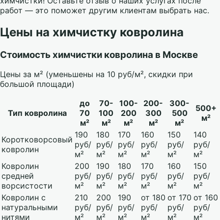
химчистки! Оставьте отзыв о наших услугах после
работ — это поможет другим клиентам выбрать нас.
Цены на химчистку ковролина
Стоимость химчистки ковролина в Москве
Цены за м² (уменьшены на 10 руб/м², скидки при
большой площади)
до
70-
100-
200-
300-
500+
Тип ковролина
70
100
200
300
500
м²
м²
м²
м²
м²
м²
190
180
170
160
150
140
Коротковорсовый
руб/
руб/
руб/
руб/
руб/
руб/
ковролин
м²
м²
м²
м²
м²
м²
Ковролин
200
190
180
170
160
150
средней
руб/
руб/
руб/
руб/
руб/
руб/
ворсистости
м²
м²
м²
м²
м²
м²
Ковролин с
210
200
190
от 180
от 170
от 160
натуральными
руб/
руб/
руб/
руб/
руб/
руб/
нитями
м²
м²
м²
м²
м²
м²