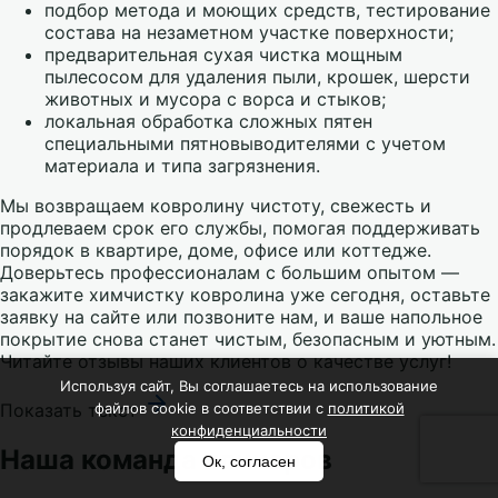
подбор метода и моющих средств, тестирование
состава на незаметном участке поверхности;
предварительная сухая чистка мощным
пылесосом для удаления пыли, крошек, шерсти
животных и мусора с ворса и стыков;
локальная обработка сложных пятен
специальными пятновыводителями с учетом
материала и типа загрязнения.
Мы возвращаем ковролину чистоту, свежесть и
продлеваем срок его службы, помогая поддерживать
порядок в квартире, доме, офисе или коттедже.
Доверьтесь профессионалам с большим опытом —
закажите химчистку ковролина уже сегодня, оставьте
заявку на сайте или позвоните нам, и ваше напольное
покрытие снова станет чистым, безопасным и уютным.
Читайте отзывы наших клиентов о качестве услуг!
Используя сайт, Вы соглашаетесь на использование
Показать текст
файлов cookie в соответствии с
политикой
конфиденциальности
Наша команда клинеров
Ок, согласен