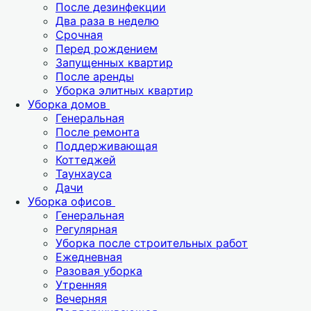
После дезинфекции
Два раза в неделю
Срочная
Перед рождением
Запущенных квартир
После аренды
Уборка элитных квартир
Уборка домов
Генеральная
После ремонта
Поддерживающая
Коттеджей
Таунхауса
Дачи
Уборка офисов
Генеральная
Регулярная
Уборка после строительных работ
Ежедневная
Разовая уборка
Утренняя
Вечерняя