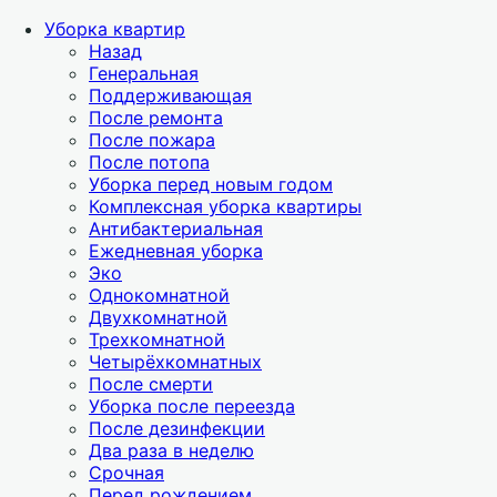
Уборка квартир
Назад
Генеральная
Поддерживающая
После ремонта
После пожара
После потопа
Уборка перед новым годом
Комплексная уборка квартиры
Антибактериальная
Ежедневная уборка
Эко
Однокомнатной
Двухкомнатной
Трехкомнатной
Четырёхкомнатных
После смерти
Уборка после переезда
После дезинфекции
Два раза в неделю
Срочная
Перед рождением