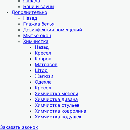
Склада
Бани и сауны
Дополнительно
Назад
Глажка белья
Дезинфекция помещений
Мытьё окон
Химчистка
Назад
Кресел
Ковров
Матрасов
Штор
Жалюзи
Одеяла
Кресел
Химчистка мебели
Химчистка дивана
Химчистка стульев
Химчистка ковролина
Химчистка подушек
Заказать звонок