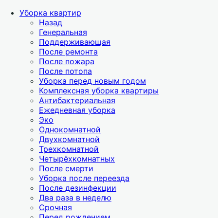
Уборка квартир
Назад
Генеральная
Поддерживающая
После ремонта
После пожара
После потопа
Уборка перед новым годом
Комплексная уборка квартиры
Антибактериальная
Ежедневная уборка
Эко
Однокомнатной
Двухкомнатной
Трехкомнатной
Четырёхкомнатных
После смерти
Уборка после переезда
После дезинфекции
Два раза в неделю
Срочная
Перед рождением