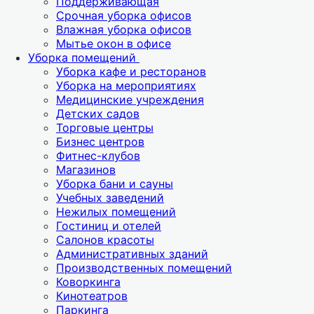
Поддерживающая
Срочная уборка офисов
Влажная уборка офисов
Мытье окон в офисе
Уборка помещений
Уборка кафе и ресторанов
Уборка на мероприятиях
Медицинские учреждения
Детских садов
Торговые центры
Бизнес центров
Фитнес-клубов
Магазинов
Уборка бани и сауны
Учебных заведений
Нежилых помещений
Гостиниц и отелей
Салонов красоты
Административных зданий
Производственных помещений
Коворкинга
Кинотеатров
Паркинга