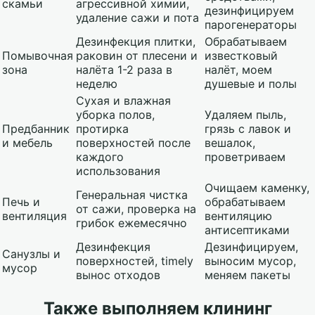
скамьи
агрессивной химии,
дезинфицируем
удаление сажи и пота
парогенераторы
Дезинфекция плитки,
Обрабатываем
Помывочная
раковин от плесени и
известковый
зона
налёта 1-2 раза в
налёт, моем
неделю
душевые и полы
Сухая и влажная
уборка полов,
Удаляем пыль,
Предбанник
протирка
грязь с лавок и
и мебель
поверхностей после
вешалок,
каждого
проветриваем
использования
Очищаем каменку,
Генеральная чистка
Печь и
обрабатываем
от сажи, проверка на
вентиляция
вентиляцию
грибок ежемесячно
антисептиками
Дезинфекция
Дезинфицируем,
Санузлы и
поверхностей, timely
выносим мусор,
мусор
вынос отходов
меняем пакеты
Также выполняем клининг