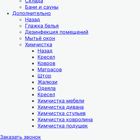
Склада
Бани и сауны
Дополнительно
Назад
Глажка белья
Дезинфекция помещений
Мытьё окон
Химчистка
Назад
Кресел
Ковров
Матрасов
Штор
Жалюзи
Одеяла
Кресел
Химчистка мебели
Химчистка дивана
Химчистка стульев
Химчистка ковролина
Химчистка подушек
Заказать звонок