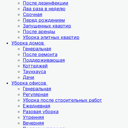
После дезинфекции
Два раза в неделю
Срочная
Перед рождением
Запущенных квартир
После аренды
Уборка элитных квартир
Уборка домов
Генеральная
После ремонта
Поддерживающая
Коттеджей
Таунхауса
Дачи
Уборка офисов
Генеральная
Регулярная
Уборка после строительных работ
Ежедневная
Разовая уборка
Утренняя
Вечерняя