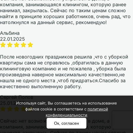
компания, занимающаяся клинингом, которую ранее
нанимал, закрылась. Сейчас по таким ценам сложно
найти в принципе хороших работников, очень рад, что
натолкнулся на данный сервис, рекомендую!
Альбина
22.01.2025
После новогодних праздников решила ,что с уборкой
квартиры сама не справлюсь ,обратилась в данную
клининговую компанию и не пожалела , уборка была
произведена наверное максимально качественно,не
нашла не одного места ,чтоб придраться.Спасибо за
качественно выполненную работу.
Сергей Попов
25.01.2025
Используя сайт, Вы соглашаетесь на использование
файлов cookie в соответствии с
политикой
конфиденциальности
Сейчас нет возможности убираться в доме, а
Ок, согласен
компания, занимающаяся клинингом, которую ранее
нанимал, закрылась. Сейчас по таким ценам сложно