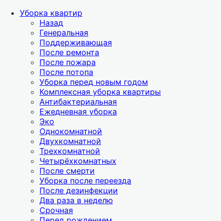
Уборка квартир
Назад
Генеральная
Поддерживающая
После ремонта
После пожара
После потопа
Уборка перед новым годом
Комплексная уборка квартиры
Антибактериальная
Ежедневная уборка
Эко
Однокомнатной
Двухкомнатной
Трехкомнатной
Четырёхкомнатных
После смерти
Уборка после переезда
После дезинфекции
Два раза в неделю
Срочная
Перед рождением