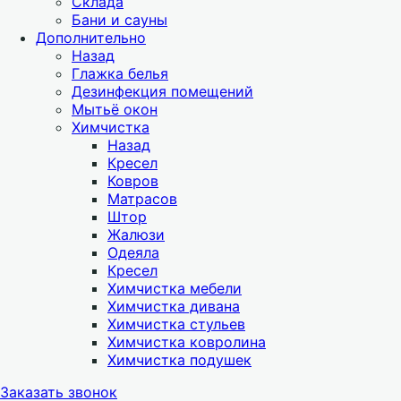
Склада
Бани и сауны
Дополнительно
Назад
Глажка белья
Дезинфекция помещений
Мытьё окон
Химчистка
Назад
Кресел
Ковров
Матрасов
Штор
Жалюзи
Одеяла
Кресел
Химчистка мебели
Химчистка дивана
Химчистка стульев
Химчистка ковролина
Химчистка подушек
Заказать звонок