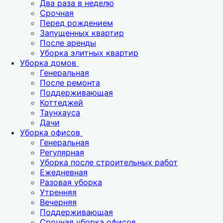
Два раза в неделю
Срочная
Перед рождением
Запущенных квартир
После аренды
Уборка элитных квартир
Уборка домов
Генеральная
После ремонта
Поддерживающая
Коттеджей
Таунхауса
Дачи
Уборка офисов
Генеральная
Регулярная
Уборка после строительных работ
Ежедневная
Разовая уборка
Утренняя
Вечерняя
Поддерживающая
Срочная уборка офисов