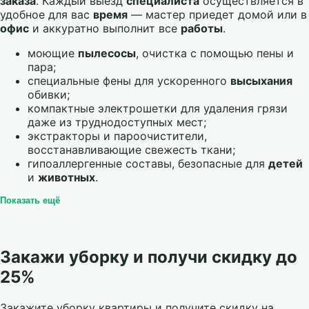
заказа
. Каждый выезд
специалиста
осуществляется в
удобное для вас
время
— мастер приедет домой или в
офис
и аккуратно выполнит все
работы
.
моющие
пылесосы
, очистка с помощью пены и
пара;
специальные фены для ускоренного
высыхания
обивки;
компактные электрошетки для удаления грязи
даже из труднодоступных мест;
экстракторы и пароочистители,
восстанавливающие свежесть ткани;
гипоаллергенные составы, безопасные для
детей
и
животных
.
Показать ещё
Закажи уборку и получи скидку до
25%
Закажите уборку квартиры и получите скидку на