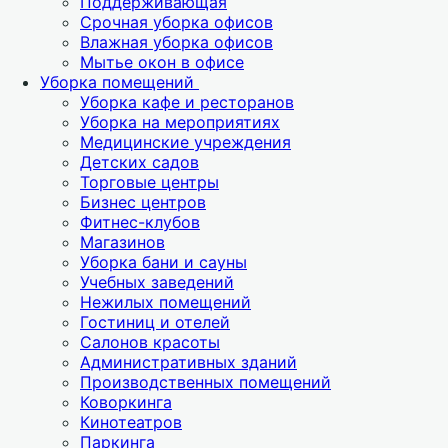
Поддерживающая
Срочная уборка офисов
Влажная уборка офисов
Мытье окон в офисе
Уборка помещений
Уборка кафе и ресторанов
Уборка на мероприятиях
Медицинские учреждения
Детских садов
Торговые центры
Бизнес центров
Фитнес-клубов
Магазинов
Уборка бани и сауны
Учебных заведений
Нежилых помещений
Гостиниц и отелей
Салонов красоты
Административных зданий
Производственных помещений
Коворкинга
Кинотеатров
Паркинга