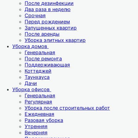
После дезинфекции
Два раза в неделю
Срочная
Перед рождением
Запущенных квартир
После аренды
Уборка элитных квартир
Уборка домов
Генеральная
После ремонта
Поддерживающая
Коттеджей
Таунхауса
Дачи
Уборка офисов
Генеральная
Регулярная
Уборка после строительных работ
Ежедневная
Разовая уборка
Утренняя
Вечерняя