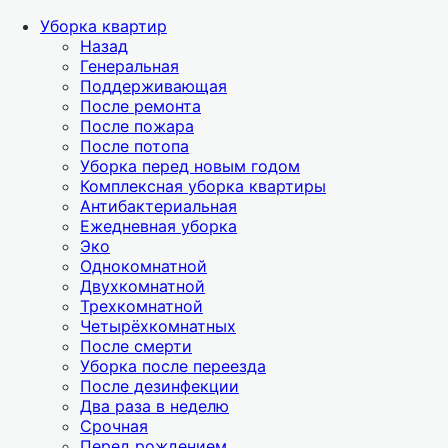
Уборка квартир
Назад
Генеральная
Поддерживающая
После ремонта
После пожара
После потопа
Уборка перед новым годом
Комплексная уборка квартиры
Антибактериальная
Ежедневная уборка
Эко
Однокомнатной
Двухкомнатной
Трехкомнатной
Четырёхкомнатных
После смерти
Уборка после переезда
После дезинфекции
Два раза в неделю
Срочная
Перед рождением