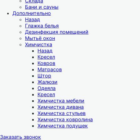
Склада
Бани и сауны
Дополнительно
Назад
Глажка белья
Дезинфекция помещений
Мытьё окон
Химчистка
Назад
Кресел
Ковров
Матрасов
Штор
Жалюзи
Одеяла
Кресел
Химчистка мебели
Химчистка дивана
Химчистка стульев
Химчистка ковролина
Химчистка подушек
Заказать звонок