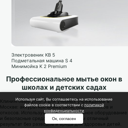
Электровеник KB 5
Подметальная машина S 4
Минимойка K 2 Premium
Профессиональное мытье окон в
школах и детских садах
Используя сайт, Вы соглашаетесь на использование
Клининговые услуги для учебных учреждений в
файлов cookie в соответствии с
политикой
Москве: аккуратная мойка окон, подоконников и
конфиденциальности
откосов. Используем профессиональное оборудование
и безопасные средства. Гарантируем отличный
Ок, согласен
результат без разводов и вреда для здоровья детей.