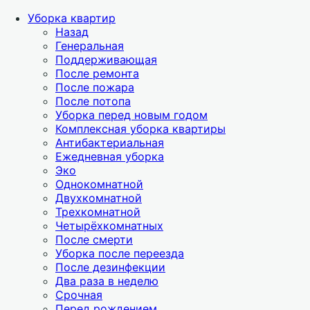
Уборка квартир
Назад
Генеральная
Поддерживающая
После ремонта
После пожара
После потопа
Уборка перед новым годом
Комплексная уборка квартиры
Антибактериальная
Ежедневная уборка
Эко
Однокомнатной
Двухкомнатной
Трехкомнатной
Четырёхкомнатных
После смерти
Уборка после переезда
После дезинфекции
Два раза в неделю
Срочная
Перед рождением