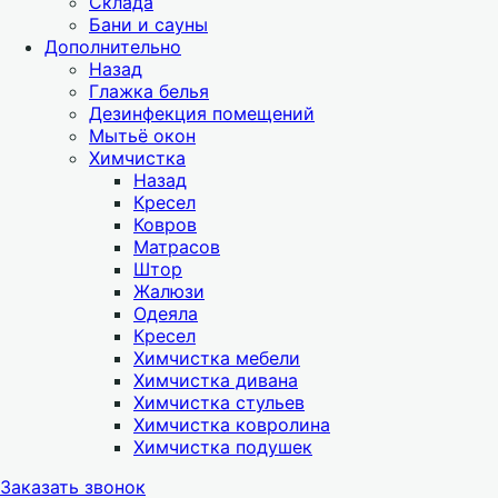
Склада
Бани и сауны
Дополнительно
Назад
Глажка белья
Дезинфекция помещений
Мытьё окон
Химчистка
Назад
Кресел
Ковров
Матрасов
Штор
Жалюзи
Одеяла
Кресел
Химчистка мебели
Химчистка дивана
Химчистка стульев
Химчистка ковролина
Химчистка подушек
Заказать звонок