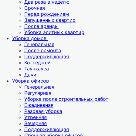
Два раза в неделю
Срочная
Перед рождением
Запущенных квартир
После аренды
Уборка элитных квартир
Уборка домов
Генеральная
После ремонта
Поддерживающая
Коттеджей
Таунхауса
Дачи
Уборка офисов
Генеральная
Регулярная
Уборка после строительных работ
Ежедневная
Разовая уборка
Утренняя
Вечерняя
Поддерживающая
Срочная уборка офисов