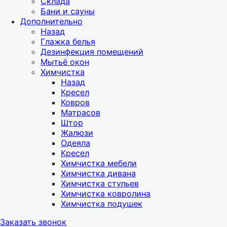
Склада
Бани и сауны
Дополнительно
Назад
Глажка белья
Дезинфекция помещений
Мытьё окон
Химчистка
Назад
Кресел
Ковров
Матрасов
Штор
Жалюзи
Одеяла
Кресел
Химчистка мебели
Химчистка дивана
Химчистка стульев
Химчистка ковролина
Химчистка подушек
Заказать звонок