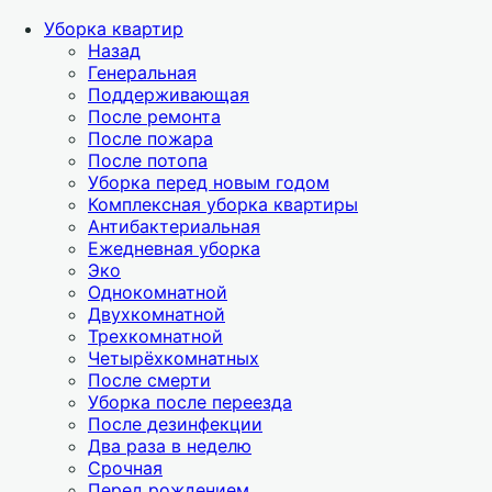
Уборка квартир
Назад
Генеральная
Поддерживающая
После ремонта
После пожара
После потопа
Уборка перед новым годом
Комплексная уборка квартиры
Антибактериальная
Ежедневная уборка
Эко
Однокомнатной
Двухкомнатной
Трехкомнатной
Четырёхкомнатных
После смерти
Уборка после переезда
После дезинфекции
Два раза в неделю
Срочная
Перед рождением