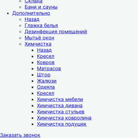
Склада
Бани и сауны
Дополнительно
Назад
Глажка белья
Дезинфекция помещений
Мытьё окон
Химчистка
Назад
Кресел
Ковров
Матрасов
Штор
Жалюзи
Одеяла
Кресел
Химчистка мебели
Химчистка дивана
Химчистка стульев
Химчистка ковролина
Химчистка подушек
Заказать звонок