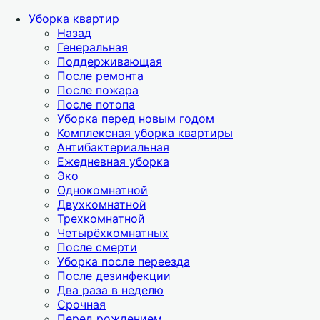
Уборка квартир
Назад
Генеральная
Поддерживающая
После ремонта
После пожара
После потопа
Уборка перед новым годом
Комплексная уборка квартиры
Антибактериальная
Ежедневная уборка
Эко
Однокомнатной
Двухкомнатной
Трехкомнатной
Четырёхкомнатных
После смерти
Уборка после переезда
После дезинфекции
Два раза в неделю
Срочная
Перед рождением