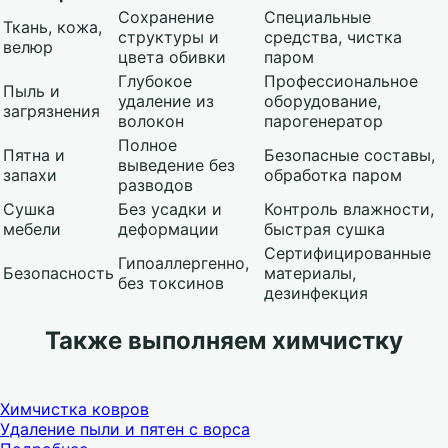
Сохранение
Специальные
Ткань, кожа,
структуры и
средства, чистка
велюр
цвета обивки
паром
Глубокое
Профессиональное
Пыль и
удаление из
оборудование,
загрязнения
волокон
парогенератор
Полное
Пятна и
Безопасные составы,
выведение без
запахи
обработка паром
разводов
Сушка
Без усадки и
Контроль влажности,
мебели
деформации
быстрая сушка
Сертифицированные
Гипоаллергенно,
Безопасность
материалы,
без токсинов
дезинфекция
Также выполняем химчистку
Химчистка ковров
Удаление пыли и пятен с ворса