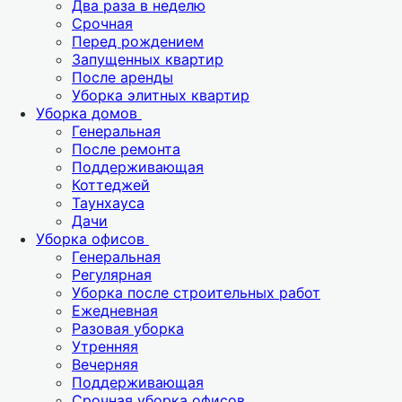
Два раза в неделю
Срочная
Перед рождением
Запущенных квартир
После аренды
Уборка элитных квартир
Уборка домов
Генеральная
После ремонта
Поддерживающая
Коттеджей
Таунхауса
Дачи
Уборка офисов
Генеральная
Регулярная
Уборка после строительных работ
Ежедневная
Разовая уборка
Утренняя
Вечерняя
Поддерживающая
Срочная уборка офисов