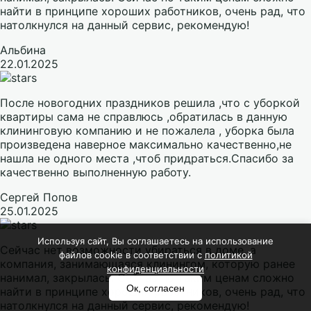
найти в принципе хороших работников, очень рад, что
натолкнулся на данный сервис, рекомендую!
Альбина
22.01.2025
После новогодних праздников решила ,что с уборкой
квартиры сама не справлюсь ,обратилась в данную
клининговую компанию и не пожалела , уборка была
произведена наверное максимально качественно,не
нашла не одного места ,чтоб придраться.Спасибо за
качественно выполненную работу.
Сергей Попов
25.01.2025
Используя сайт, Вы соглашаетесь на использование
Сейчас нет возможности убираться в доме, а
файлов cookie в соответствии с
политикой
компания, занимающаяся клинингом, которую ранее
конфиденциальности
нанимал, закрылась. Сейчас по таким ценам сложно
Ок, согласен
найти в принципе хороших работников, очень рад, что
натолкнулся на данный сервис, рекомендую!