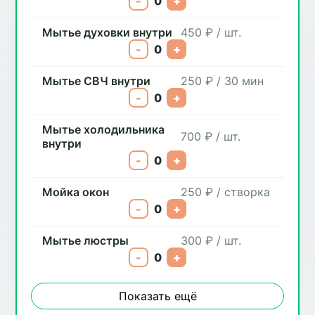
-
0
+
Мытье духовки внутри
450 ₽ / шт.
-
0
+
Мытье СВЧ внутри
250 ₽ / 30 мин
-
0
+
Мытье холодильника
700 ₽ / шт.
внутри
-
0
+
Мойка окон
250 ₽ / створка
-
0
+
Мытье люстры
300 ₽ / шт.
-
0
+
Показать ещё