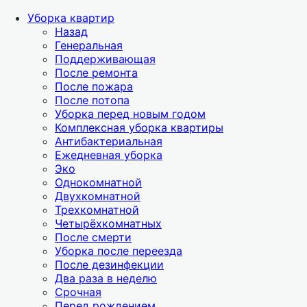
Уборка квартир
Назад
Генеральная
Поддерживающая
После ремонта
После пожара
После потопа
Уборка перед новым годом
Комплексная уборка квартиры
Антибактериальная
Ежедневная уборка
Эко
Однокомнатной
Двухкомнатной
Трехкомнатной
Четырёхкомнатных
После смерти
Уборка после переезда
После дезинфекции
Два раза в неделю
Срочная
Перед рождением