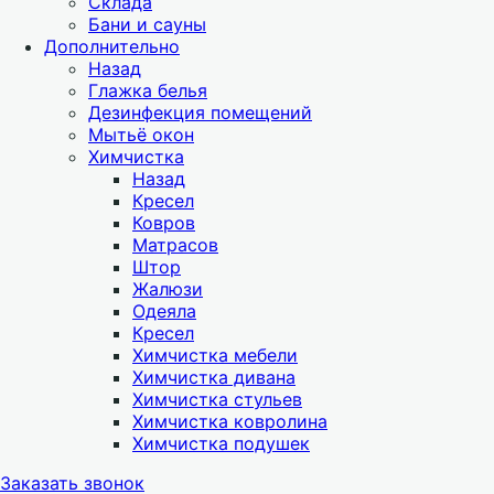
Склада
Бани и сауны
Дополнительно
Назад
Глажка белья
Дезинфекция помещений
Мытьё окон
Химчистка
Назад
Кресел
Ковров
Матрасов
Штор
Жалюзи
Одеяла
Кресел
Химчистка мебели
Химчистка дивана
Химчистка стульев
Химчистка ковролина
Химчистка подушек
Заказать звонок