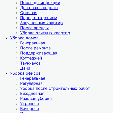
После дезинфекции
Два раза в неделю
Срочная
Перед рождением
Запущенных квартир
После аренды
Уборка элитных квартир
Уборка домов
Генеральная
После ремонта
Поддерживающая
Коттеджей
Таунхауса
Дачи
Уборка офисов
Генеральная
Регулярная
Уборка после строительных работ
Ежедневная
Разовая уборка
Утренняя
Вечерняя