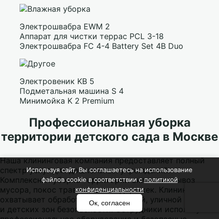
Электрошвабра EWM 2
Аппарат для чистки террас PCL 3-18
Электрошвабра FC 4-4 Battery Set 4B Duo
Электровеник KB 5
Подметальная машина S 4
Минимойка K 2 Premium
Профессиональная уборка
территории детского сада в Москве
Наша клининговая компания предоставляет полный
спектр услуг для дошкольных учреждений.
Используя сайт, Вы соглашаетесь на использование
Комплексная уборка территории включает вывоз
файлов cookie в соответствии с
политикой
мусора, покос травы и мытье дорожек. Клининг
конфиденциальности
охватывает обработку поверхностей, уличной мебели
Ок, согласен
и детских зон безопасности. Сотрудники используют