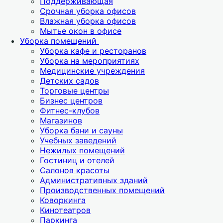
Поддерживающая
Срочная уборка офисов
Влажная уборка офисов
Мытье окон в офисе
Уборка помещений
Уборка кафе и ресторанов
Уборка на мероприятиях
Медицинские учреждения
Детских садов
Торговые центры
Бизнес центров
Фитнес-клубов
Магазинов
Уборка бани и сауны
Учебных заведений
Нежилых помещений
Гостиниц и отелей
Салонов красоты
Административных зданий
Производственных помещений
Коворкинга
Кинотеатров
Паркинга