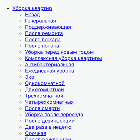
Уборка квартир
Назад
Генеральная
Поддерживающая
После ремонта
После пожара
После потопа
Уборка перед новым годом
Комплексная уборка квартиры
Антибактериальная
Ежедневная уборка
Эко
Однокомнатной
Двухкомнатной
Трехкомнатной
Четырёхкомнатных
После смерти
Уборка после переезда
После дезинфекции
Два раза в неделю
Срочная
Перед рождением