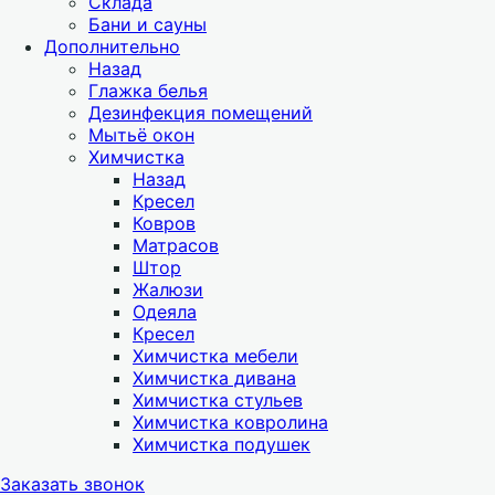
Склада
Бани и сауны
Дополнительно
Назад
Глажка белья
Дезинфекция помещений
Мытьё окон
Химчистка
Назад
Кресел
Ковров
Матрасов
Штор
Жалюзи
Одеяла
Кресел
Химчистка мебели
Химчистка дивана
Химчистка стульев
Химчистка ковролина
Химчистка подушек
Заказать звонок