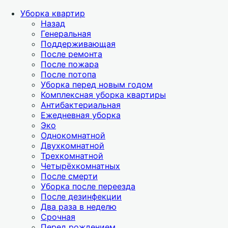
Уборка квартир
Назад
Генеральная
Поддерживающая
После ремонта
После пожара
После потопа
Уборка перед новым годом
Комплексная уборка квартиры
Антибактериальная
Ежедневная уборка
Эко
Однокомнатной
Двухкомнатной
Трехкомнатной
Четырёхкомнатных
После смерти
Уборка после переезда
После дезинфекции
Два раза в неделю
Срочная
Перед рождением