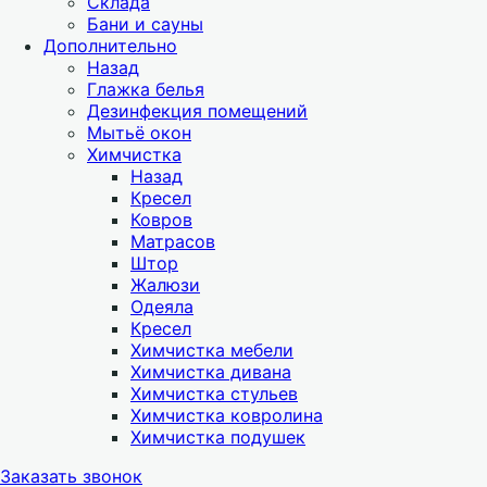
Склада
Бани и сауны
Дополнительно
Назад
Глажка белья
Дезинфекция помещений
Мытьё окон
Химчистка
Назад
Кресел
Ковров
Матрасов
Штор
Жалюзи
Одеяла
Кресел
Химчистка мебели
Химчистка дивана
Химчистка стульев
Химчистка ковролина
Химчистка подушек
Заказать звонок