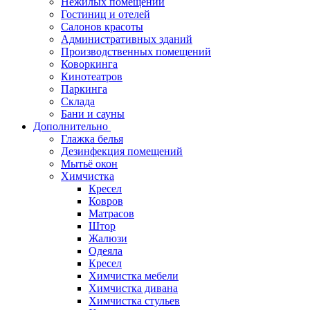
Нежилых помещений
Гостиниц и отелей
Салонов красоты
Административных зданий
Производственных помещений
Коворкинга
Кинотеатров
Паркинга
Склада
Бани и сауны
Дополнительно
Глажка белья
Дезинфекция помещений
Мытьё окон
Химчистка
Кресел
Ковров
Матрасов
Штор
Жалюзи
Одеяла
Кресел
Химчистка мебели
Химчистка дивана
Химчистка стульев