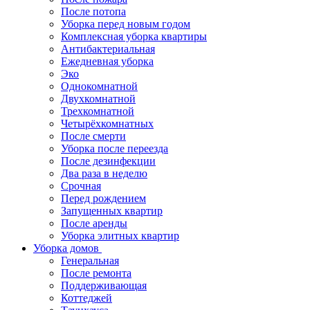
После потопа
Уборка перед новым годом
Комплексная уборка квартиры
Антибактериальная
Ежедневная уборка
Эко
Однокомнатной
Двухкомнатной
Трехкомнатной
Четырёхкомнатных
После смерти
Уборка после переезда
После дезинфекции
Два раза в неделю
Срочная
Перед рождением
Запущенных квартир
После аренды
Уборка элитных квартир
Уборка домов
Генеральная
После ремонта
Поддерживающая
Коттеджей