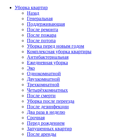
Уборка квартир
Назад
Генеральная
Поддерживающая
После ремонта
После пожара
После потопа
Уборка перед новым годом
Комплексная уборка квартиры
Антибактериальная
Ежедневная уборка
Эко
Однокомнатной
Двухкомнатной
Трехкомнатной
Четырёхкомнатных
После смерти
Уборка после переезда
После дезинфекции
Два раза в неделю
Срочная
Перед рождением
Запущенных квартир
После аренды