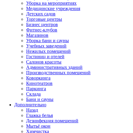
Уборка на мероприятиях
Медицинские учреждения
Детских садов
Торговые центры
Бизнес центров
Фитнес-клубов
Магазинов
Уборка бани и сауны
Учебных заведений
Нежилых помещений
Гостиниц и отелей
Салонов красоты
Административных зданий
Производственных помещений
Коворкинга
Кинотеатров
Паркинга
Склада
Бани и сауны
Дополнительно
Назад
Глажка белья
Дезинфекция помещений
Мытьё окон
Химчистка