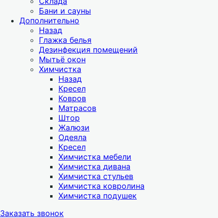
Склада
Бани и сауны
Дополнительно
Назад
Глажка белья
Дезинфекция помещений
Мытьё окон
Химчистка
Назад
Кресел
Ковров
Матрасов
Штор
Жалюзи
Одеяла
Кресел
Химчистка мебели
Химчистка дивана
Химчистка стульев
Химчистка ковролина
Химчистка подушек
Заказать звонок