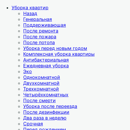
Уборка квартир
Назад
Генеральная
Поддерживающая
После ремонта
После пожара
После потопа
Уборка перед новым годом
Комплексная уборка квартиры
Антибактериальная
Ежедневная уборка
Эко
Однокомнатной
Двухкомнатной
Трехкомнатной
Четырёхкомнатных
После смерти
Уборка после переезда
После дезинфекции
Два раза в неделю
Срочная
Перед рождением