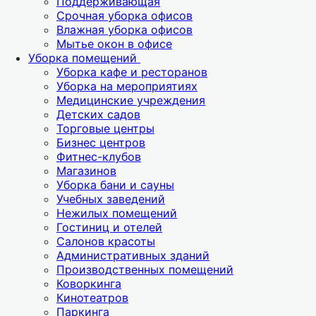
Поддерживающая
Срочная уборка офисов
Влажная уборка офисов
Мытье окон в офисе
Уборка помещений
Уборка кафе и ресторанов
Уборка на мероприятиях
Медицинские учреждения
Детских садов
Торговые центры
Бизнес центров
Фитнес-клубов
Магазинов
Уборка бани и сауны
Учебных заведений
Нежилых помещений
Гостиниц и отелей
Салонов красоты
Административных зданий
Производственных помещений
Коворкинга
Кинотеатров
Паркинга