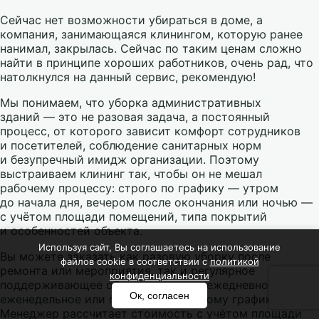
Сейчас нет возможности убираться в доме, а
компания, занимающаяся клинингом, которую ранее
нанимал, закрылась. Сейчас по таким ценам сложно
найти в принципе хороших работников, очень рад, что
натолкнулся на данный сервис, рекомендую!
Мы понимаем, что уборка административных
зданий — это не разовая задача, а постоянный
процесс, от которого зависит комфорт сотрудников
и посетителей, соблюдение санитарных норм
и безупречный имидж организации. Поэтому
выстраиваем клининг так, чтобы он не мешал
рабочему процессу: строго по графику — утром
до начала дня, вечером после окончания или ночью —
с учётом площади помещений, типа покрытий
и особенностей объекта.
Используя сайт, Вы соглашаетесь на использование
Вы можете заказать как разовую уборку после
файлов cookie в соответствии с
политикой
ремонта или мероприятия, так и регулярное
конфиденциальности
поддерживающее обслуживание — ежедневное,
Ок, согласен
еженедельное или по индивидуальному графику.
Менеджер рассчитает стоимость с учётом площади