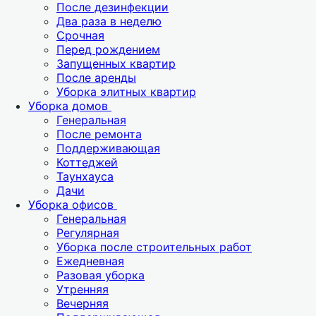
После дезинфекции
Два раза в неделю
Срочная
Перед рождением
Запущенных квартир
После аренды
Уборка элитных квартир
Уборка домов
Генеральная
После ремонта
Поддерживающая
Коттеджей
Таунхауса
Дачи
Уборка офисов
Генеральная
Регулярная
Уборка после строительных работ
Ежедневная
Разовая уборка
Утренняя
Вечерняя