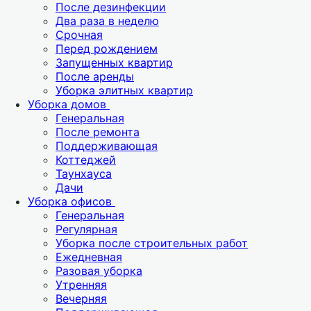
После дезинфекции
Два раза в неделю
Срочная
Перед рождением
Запущенных квартир
После аренды
Уборка элитных квартир
Уборка домов
Генеральная
После ремонта
Поддерживающая
Коттеджей
Таунхауса
Дачи
Уборка офисов
Генеральная
Регулярная
Уборка после строительных работ
Ежедневная
Разовая уборка
Утренняя
Вечерняя