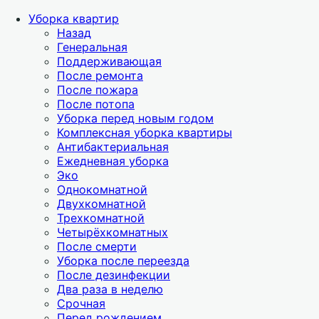
Уборка квартир
Назад
Генеральная
Поддерживающая
После ремонта
После пожара
После потопа
Уборка перед новым годом
Комплексная уборка квартиры
Антибактериальная
Ежедневная уборка
Эко
Однокомнатной
Двухкомнатной
Трехкомнатной
Четырёхкомнатных
После смерти
Уборка после переезда
После дезинфекции
Два раза в неделю
Срочная
Перед рождением