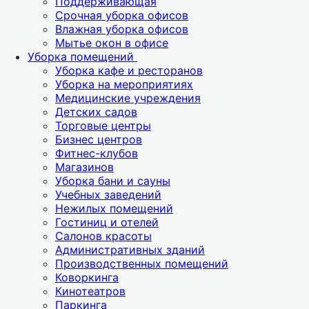
Поддерживающая
Срочная уборка офисов
Влажная уборка офисов
Мытье окон в офисе
Уборка помещений
Уборка кафе и ресторанов
Уборка на мероприятиях
Медицинские учреждения
Детских садов
Торговые центры
Бизнес центров
Фитнес-клубов
Магазинов
Уборка бани и сауны
Учебных заведений
Нежилых помещений
Гостиниц и отелей
Салонов красоты
Административных зданий
Производственных помещений
Коворкинга
Кинотеатров
Паркинга