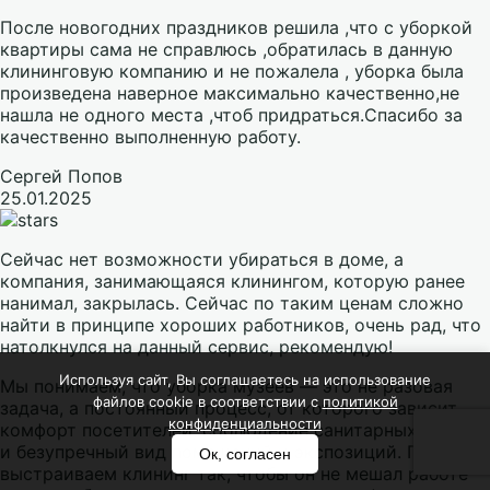
После новогодних праздников решила ,что с уборкой
квартиры сама не справлюсь ,обратилась в данную
клининговую компанию и не пожалела , уборка была
произведена наверное максимально качественно,не
нашла не одного места ,чтоб придраться.Спасибо за
качественно выполненную работу.
Сергей Попов
25.01.2025
Сейчас нет возможности убираться в доме, а
компания, занимающаяся клинингом, которую ранее
нанимал, закрылась. Сейчас по таким ценам сложно
найти в принципе хороших работников, очень рад, что
натолкнулся на данный сервис, рекомендую!
Используя сайт, Вы соглашаетесь на использование
Мы понимаем, что уборка музеев — это не разовая
файлов cookie в соответствии с
политикой
задача, а постоянный процесс, от которого зависит
конфиденциальности
комфорт посетителей, соблюдение санитарных норм
и безупречный вид помещений и экспозиций. Поэтому
Ок, согласен
выстраиваем клининг так, чтобы он не мешал работе