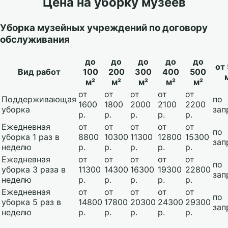
Цена на уборку музеев
Уборка музейных учреждений по договору
обслуживания
до
до
до
до
до
от
Вид работ
100
200
300
400
500
м²
м²
м²
м²
м²
от
от
от
от
от
Поддерживающая
по
1600
1800
2000
2100
2200
уборка
зап
р.
р.
р.
р.
р.
Ежедневная
от
от
от
от
от
по
уборка 1 раз в
8800
10300
11300
12800
15300
зап
неделю
р.
р.
р.
р.
р.
Ежедневная
от
от
от
от
от
по
уборка 3 раза в
11300
14300
16300
19300
22800
зап
неделю
р.
р.
р.
р.
р.
Ежедневная
от
от
от
от
от
по
уборка 5 раз в
14800
17800
20300
24300
29300
зап
неделю
р.
р.
р.
р.
р.