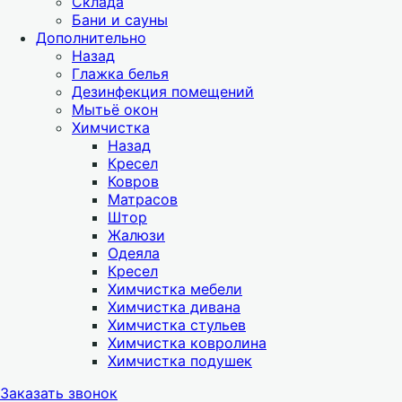
Склада
Бани и сауны
Дополнительно
Назад
Глажка белья
Дезинфекция помещений
Мытьё окон
Химчистка
Назад
Кресел
Ковров
Матрасов
Штор
Жалюзи
Одеяла
Кресел
Химчистка мебели
Химчистка дивана
Химчистка стульев
Химчистка ковролина
Химчистка подушек
Заказать звонок