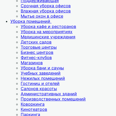
Поддерживающая
Срочная уборка офисов
Влажная уборка офисов
Мытье окон в офисе
Уборка помещений
Уборка кафе и ресторанов
Уборка на мероприятиях
Медицинские учреждения
Детских садов
Торговые центры
Бизнес центров
Фитнес-клубов
Магазинов
Уборка бани и сауны
Учебных заведений
Нежилых помещений
Гостиниц и отелей
Салонов красоты
Административных зданий
Производственных помещений
Коворкинга
Кинотеатров
Паркинга