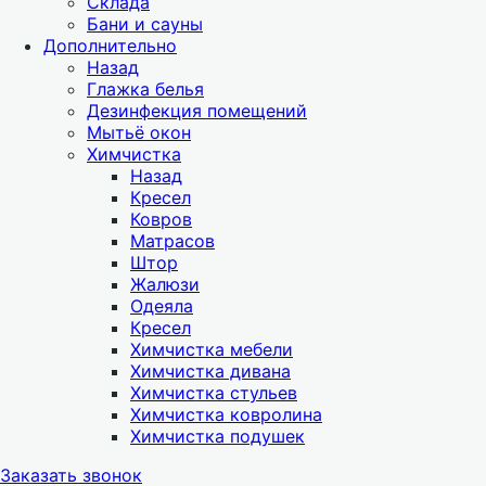
Склада
Бани и сауны
Дополнительно
Назад
Глажка белья
Дезинфекция помещений
Мытьё окон
Химчистка
Назад
Кресел
Ковров
Матрасов
Штор
Жалюзи
Одеяла
Кресел
Химчистка мебели
Химчистка дивана
Химчистка стульев
Химчистка ковролина
Химчистка подушек
Заказать звонок