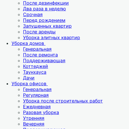
После дезинфекции
Два раза в неделю
Срочная
Перед рождением
Запущенных квартир
После аренды
Уборка элитных квартир
Уборка домов
Генеральная
После ремонта
Поддерживающая
Коттеджей
Таунхауса
Дачи
Уборка офисов
Генеральная
Регулярная
Уборка после строительных работ
Ежедневная
Разовая уборка
Утренняя
Вечерняя