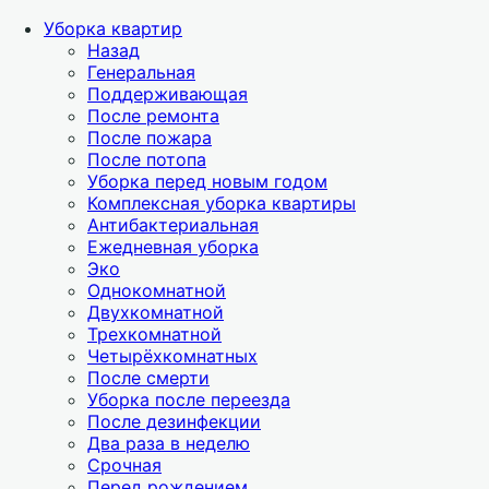
Уборка квартир
Назад
Генеральная
Поддерживающая
После ремонта
После пожара
После потопа
Уборка перед новым годом
Комплексная уборка квартиры
Антибактериальная
Ежедневная уборка
Эко
Однокомнатной
Двухкомнатной
Трехкомнатной
Четырёхкомнатных
После смерти
Уборка после переезда
После дезинфекции
Два раза в неделю
Срочная
Перед рождением