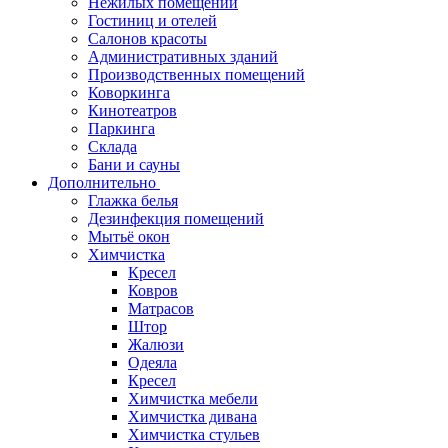
Нежилых помещений
Гостиниц и отелей
Салонов красоты
Административных зданий
Производственных помещений
Коворкинга
Кинотеатров
Паркинга
Склада
Бани и сауны
Дополнительно
Глажка белья
Дезинфекция помещений
Мытьё окон
Химчистка
Кресел
Ковров
Матрасов
Штор
Жалюзи
Одеяла
Кресел
Химчистка мебели
Химчистка дивана
Химчистка стульев