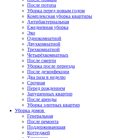
После потопа
Уборка перед новым годом
Комплексная уборка квартиры
Антибактериальная
Ежедневная уборка
Эко
Однокомнатной
Двухкомнатной
Трехкомнатной
Четырёхкомнатных
После смерти
Уборка после переезда
После дезинфекции
Два раза в неделю
Срочная
Перед рождением
Запущенных квартир
После аренды
Уборка элитных квартир
Уборка домов
Генеральная
После ремонта
Поддерживающая
Коттеджей