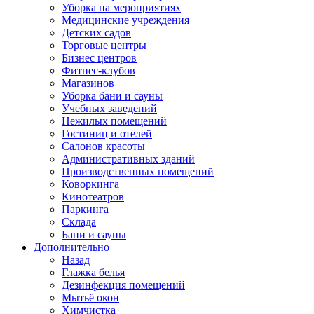
Уборка на мероприятиях
Медицинские учреждения
Детских садов
Торговые центры
Бизнес центров
Фитнес-клубов
Магазинов
Уборка бани и сауны
Учебных заведений
Нежилых помещений
Гостиниц и отелей
Салонов красоты
Административных зданий
Производственных помещений
Коворкинга
Кинотеатров
Паркинга
Склада
Бани и сауны
Дополнительно
Назад
Глажка белья
Дезинфекция помещений
Мытьё окон
Химчистка