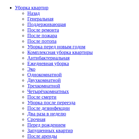
Уборка квартир
Назад
Генеральная
Поддерживающая
После ремонта
После пожара
После потопа
Уборка перед новым годом
Комплексная уборка квартиры
Антибактериальная
Ежедневная уборка
Эко
Однокомнатной
Двухкомнатной
Трехкомнатной
Четырёхкомнатных
После смерти
Уборка после переезда
После дезинфекции
Два раза в неделю
Срочная
Перед рождением
Запущенных квартир
После аренды