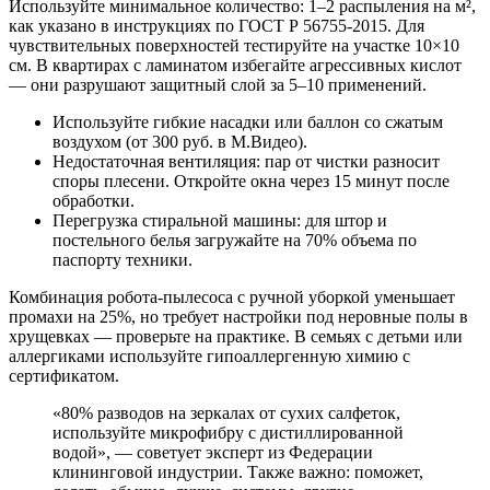
Используйте минимальное количество: 1–2 распыления на м²,
как указано в инструкциях по ГОСТ Р 56755-2015. Для
чувствительных поверхностей тестируйте на участке 10×10
см. В квартирах с ламинатом избегайте агрессивных кислот
— они разрушают защитный слой за 5–10 применений.
Используйте гибкие насадки или баллон со сжатым
воздухом (от 300 руб. в М.Видео).
Недостаточная вентиляция: пар от чистки разносит
споры плесени. Откройте окна через 15 минут после
обработки.
Перегрузка стиральной машины: для штор и
постельного белья загружайте на 70% объема по
паспорту техники.
Комбинация робота-пылесоса с ручной уборкой уменьшает
промахи на 25%, но требует настройки под неровные полы в
хрущевках — проверьте на практике. В семьях с детьми или
аллергиками используйте гипоаллергенную химию с
сертификатом.
«80% разводов на зеркалах от сухих салфеток,
используйте микрофибру с дистиллированной
водой», — советует эксперт из Федерации
клининговой индустрии. Также важно: поможет,