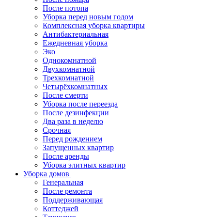
После потопа
Уборка перед новым годом
Комплексная уборка квартиры
Антибактериальная
Ежедневная уборка
Эко
Однокомнатной
Двухкомнатной
Трехкомнатной
Четырёхкомнатных
После смерти
Уборка после переезда
После дезинфекции
Два раза в неделю
Срочная
Перед рождением
Запущенных квартир
После аренды
Уборка элитных квартир
Уборка домов
Генеральная
После ремонта
Поддерживающая
Коттеджей