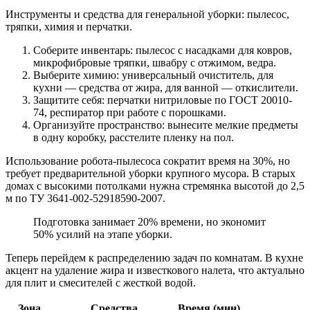
Инструменты и средства для генеральной уборки: пылесос,
тряпки, химия и перчатки.
Соберите инвентарь: пылесос с насадками для ковров,
микрофибровые тряпки, швабру с отжимом, ведра.
Выберите химию: универсальный очиститель, для
кухни — средства от жира, для ванной — откислители.
Защитите себя: перчатки нитриловые по ГОСТ 20010-
74, респиратор при работе с порошками.
Организуйте пространство: вынесите мелкие предметы
в одну коробку, расстелите пленку на пол.
Использование робота-пылесоса сократит время на 30%, но
требует предварительной уборки крупного мусора. В старых
домах с высокими потолками нужна стремянка высотой до 2,5
м по ТУ 3641-002-52918590-2007.
Подготовка занимает 20% времени, но экономит
50% усилий на этапе уборки.
Теперь перейдем к распределению задач по комнатам. В кухне
акцент на удаление жира и известкового налета, что актуально
для плит и смесителей с жесткой водой.
Зона
Средства
Время (мин)