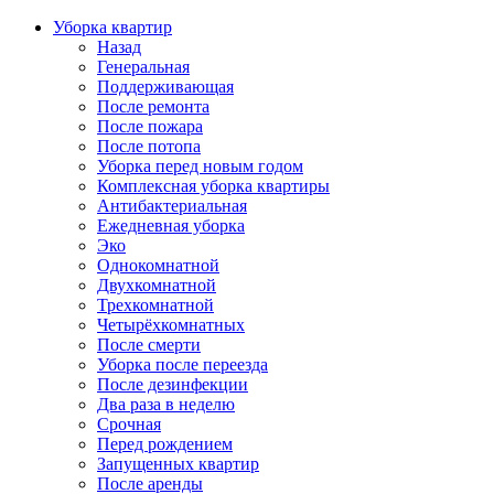
Уборка квартир
Назад
Генеральная
Поддерживающая
После ремонта
После пожара
После потопа
Уборка перед новым годом
Комплексная уборка квартиры
Антибактериальная
Ежедневная уборка
Эко
Однокомнатной
Двухкомнатной
Трехкомнатной
Четырёхкомнатных
После смерти
Уборка после переезда
После дезинфекции
Два раза в неделю
Срочная
Перед рождением
Запущенных квартир
После аренды