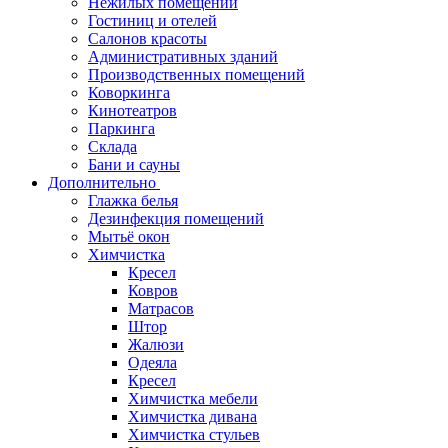
Нежилых помещений
Гостиниц и отелей
Салонов красоты
Административных зданий
Производственных помещений
Коворкинга
Кинотеатров
Паркинга
Склада
Бани и сауны
Дополнительно
Глажка белья
Дезинфекция помещений
Мытьё окон
Химчистка
Кресел
Ковров
Матрасов
Штор
Жалюзи
Одеяла
Кресел
Химчистка мебели
Химчистка дивана
Химчистка стульев