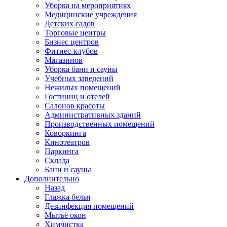
Уборка на мероприятиях
Медицинские учреждения
Детских садов
Торговые центры
Бизнес центров
Фитнес-клубов
Магазинов
Уборка бани и сауны
Учебных заведений
Нежилых помещений
Гостиниц и отелей
Салонов красоты
Административных зданий
Производственных помещений
Коворкинга
Кинотеатров
Паркинга
Склада
Бани и сауны
Дополнительно
Назад
Глажка белья
Дезинфекция помещений
Мытьё окон
Химчистка