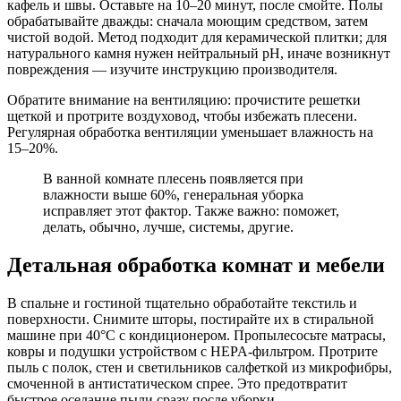
кафель и швы. Оставьте на 10–20 минут, после смойте. Полы
обрабатывайте дважды: сначала моющим средством, затем
чистой водой. Метод подходит для керамической плитки; для
натурального камня нужен нейтральный pH, иначе возникнут
повреждения — изучите инструкцию производителя.
Обратите внимание на вентиляцию: прочистите решетки
щеткой и протрите воздуховод, чтобы избежать плесени.
Регулярная обработка вентиляции уменьшает влажность на
15–20%.
В ванной комнате плесень появляется при
влажности выше 60%, генеральная уборка
исправляет этот фактор. Также важно: поможет,
делать, обычно, лучше, системы, другие.
Детальная обработка комнат и мебели
В спальне и гостиной тщательно обработайте текстиль и
поверхности. Снимите шторы, постирайте их в стиральной
машине при 40°C с кондиционером. Пропылесосьте матрасы,
ковры и подушки устройством с HEPA-фильтром. Протрите
пыль с полок, стен и светильников салфеткой из микрофибры,
смоченной в антистатическом спрее. Это предотвратит
быстрое оседание пыли сразу после уборки.