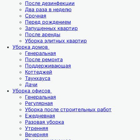
После дезинфекции
Два раза в неделю
Срочная
Перед рождением
Запущенных квартир
После аренды
Уборка элитных квартир
Уборка домов
Генеральная
После ремонта
Поддерживающая
Коттеджей
Таунхауса
Дачи
Уборка офисов
Генеральная
Регулярная
Уборка после строительных работ
Ежедневная
Разовая уборка
Утренняя
Вечерняя