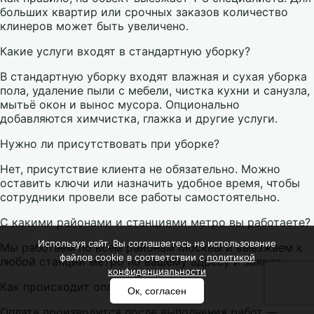
больших квартир или срочных заказов количество
клинеров может быть увеличено.
Какие услуги входят в стандартную уборку?
В стандартную уборку входят влажная и сухая уборка
пола, удаление пыли с мебели, чистка кухни и санузла,
мытьё окон и вынос мусора. Опционально
добавляются химчистка, глажка и другие услуги.
Нужно ли присутствовать при уборке?
Нет, присутствие клиента не обязательно. Можно
оставить ключи или назначить удобное время, чтобы
сотрудники провели все работы самостоятельно.
С какими районами и станциями метро вы работаете?
Используя сайт, Вы соглашаетесь на использование
Мы работаем по всем районам Москвы и выезжаем к
файлов cookie в соответствии с
политикой
любой станции метро по вашему адресу и заявке.
конфиденциальности
Как происходит оплата услуг?
Ок, согласен
Оплата производится после выполнения работ —