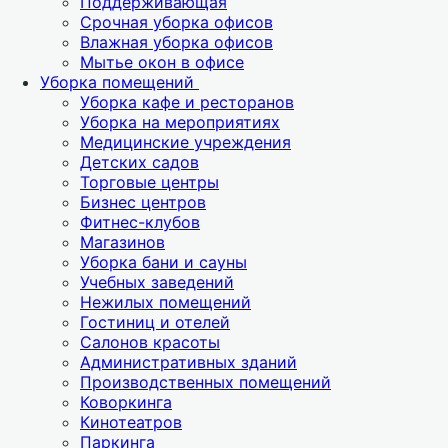
Поддерживающая
Срочная уборка офисов
Влажная уборка офисов
Мытье окон в офисе
Уборка помещений
Уборка кафе и ресторанов
Уборка на мероприятиях
Медицинские учреждения
Детских садов
Торговые центры
Бизнес центров
Фитнес-клубов
Магазинов
Уборка бани и сауны
Учебных заведений
Нежилых помещений
Гостиниц и отелей
Салонов красоты
Административных зданий
Производственных помещений
Коворкинга
Кинотеатров
Паркинга