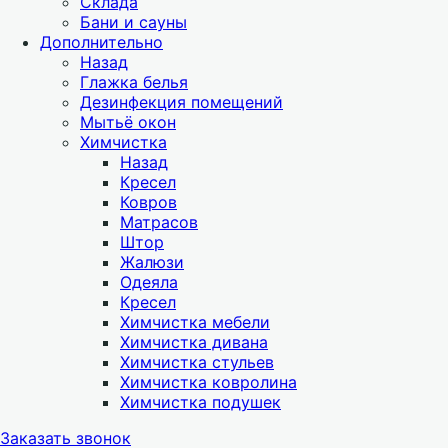
Склада
Бани и сауны
Дополнительно
Назад
Глажка белья
Дезинфекция помещений
Мытьё окон
Химчистка
Назад
Кресел
Ковров
Матрасов
Штор
Жалюзи
Одеяла
Кресел
Химчистка мебели
Химчистка дивана
Химчистка стульев
Химчистка ковролина
Химчистка подушек
Заказать звонок