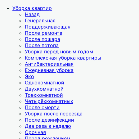
Уборка квартир
Назад
Генеральная
Поддерживающая
После ремонта
После пожара
После потопа
Уборка перед новым годом
Комплексная уборка квартиры
Антибактериальная
Ежедневная уборка
Эко
Однокомнатной
Двухкомнатной
Трехкомнатной
Четырёхкомнатных
После смерти
Уборка после переезда
После дезинфекции
Два раза в неделю
Срочная
Перед рождением