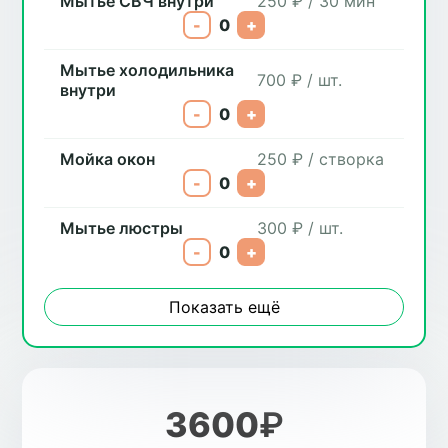
Мытье СВЧ внутри
250 ₽ / 30 мин
-
0
+
Мытье холодильника
700 ₽ / шт.
внутри
-
0
+
Мойка окон
250 ₽ / створка
-
0
+
Мытье люстры
300 ₽ / шт.
-
0
+
Показать ещё
3600
₽