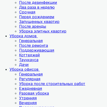
После дезинфекции
Два раза в неделю
Срочная
Перед рождением
Запущенных квартир
После аренды
Уборка элитных квартир
Уборка домов
Генеральная
После ремонта
Поддерживающая
Коттеджей
Таунхауса
Дачи
Уборка офисов
Генеральная
Регулярная
Уборка после строительных работ
Ежедневная
Разовая уборка
Утренняя
Вечерняя