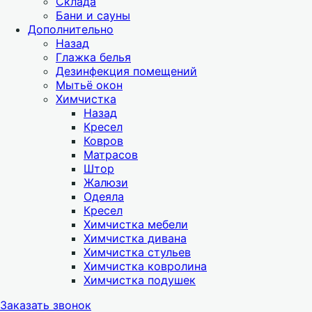
Склада
Бани и сауны
Дополнительно
Назад
Глажка белья
Дезинфекция помещений
Мытьё окон
Химчистка
Назад
Кресел
Ковров
Матрасов
Штор
Жалюзи
Одеяла
Кресел
Химчистка мебели
Химчистка дивана
Химчистка стульев
Химчистка ковролина
Химчистка подушек
Заказать звонок