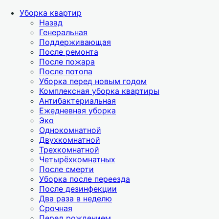
Уборка квартир
Назад
Генеральная
Поддерживающая
После ремонта
После пожара
После потопа
Уборка перед новым годом
Комплексная уборка квартиры
Антибактериальная
Ежедневная уборка
Эко
Однокомнатной
Двухкомнатной
Трехкомнатной
Четырёхкомнатных
После смерти
Уборка после переезда
После дезинфекции
Два раза в неделю
Срочная
Перед рождением