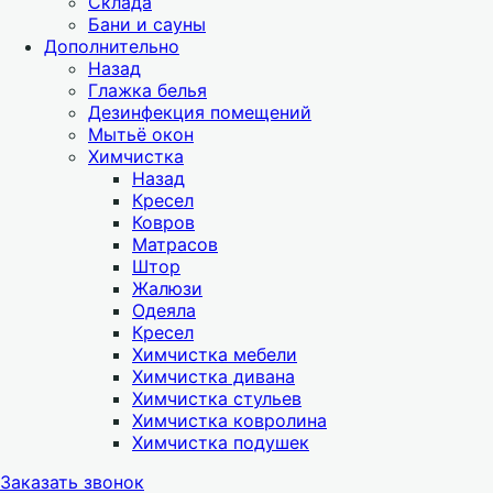
Склада
Бани и сауны
Дополнительно
Назад
Глажка белья
Дезинфекция помещений
Мытьё окон
Химчистка
Назад
Кресел
Ковров
Матрасов
Штор
Жалюзи
Одеяла
Кресел
Химчистка мебели
Химчистка дивана
Химчистка стульев
Химчистка ковролина
Химчистка подушек
Заказать звонок