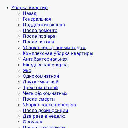
Уборка квартир
Назад
Генеральная
Поддерживающая
После ремонта
После пожара
После потопа
Уборка перед новым годом
Комплексная уборка квартиры
Антибактериальная
Ежедневная уборка
Эко
Однокомнатной
Двухкомнатной
Трехкомнатной
Четырёхкомнатных
После смерти
Уборка после переезда
После дезинфекции
Два раза в неделю
Срочная
Перед рождением