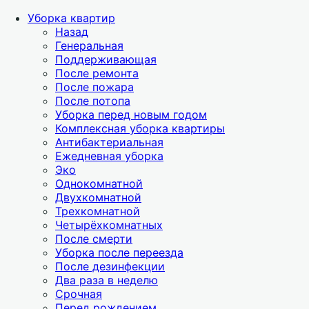
Уборка квартир
Назад
Генеральная
Поддерживающая
После ремонта
После пожара
После потопа
Уборка перед новым годом
Комплексная уборка квартиры
Антибактериальная
Ежедневная уборка
Эко
Однокомнатной
Двухкомнатной
Трехкомнатной
Четырёхкомнатных
После смерти
Уборка после переезда
После дезинфекции
Два раза в неделю
Срочная
Перед рождением