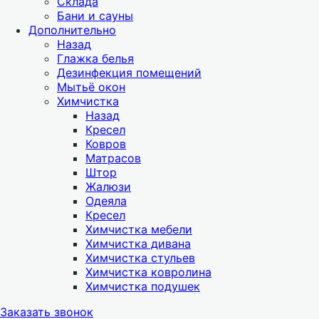
Склада
Бани и сауны
Дополнительно
Назад
Глажка белья
Дезинфекция помещений
Мытьё окон
Химчистка
Назад
Кресел
Ковров
Матрасов
Штор
Жалюзи
Одеяла
Кресел
Химчистка мебели
Химчистка дивана
Химчистка стульев
Химчистка ковролина
Химчистка подушек
Заказать звонок