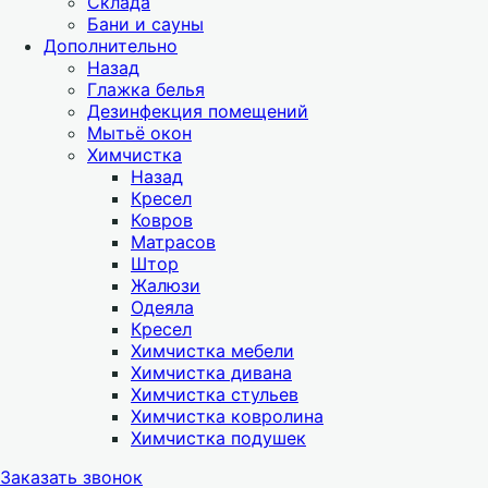
Склада
Бани и сауны
Дополнительно
Назад
Глажка белья
Дезинфекция помещений
Мытьё окон
Химчистка
Назад
Кресел
Ковров
Матрасов
Штор
Жалюзи
Одеяла
Кресел
Химчистка мебели
Химчистка дивана
Химчистка стульев
Химчистка ковролина
Химчистка подушек
Заказать звонок