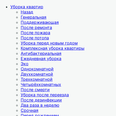
Уборка квартир
Назад
Генеральная
Поддерживающая
После ремонта
После пожара
После потопа
Уборка перед новым годом
Комплексная уборка квартиры
Антибактериальная
Ежедневная уборка
Эко
Однокомнатной
Двухкомнатной
Трехкомнатной
Четырёхкомнатных
После смерти
Уборка после переезда
После дезинфекции
Два раза в неделю
Срочная
Перед рождением