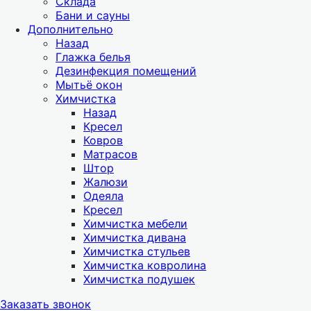
Склада
Бани и сауны
Дополнительно
Назад
Глажка белья
Дезинфекция помещений
Мытьё окон
Химчистка
Назад
Кресел
Ковров
Матрасов
Штор
Жалюзи
Одеяла
Кресел
Химчистка мебели
Химчистка дивана
Химчистка стульев
Химчистка ковролина
Химчистка подушек
Заказать звонок