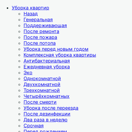
Уборка квартир
Назад
Генеральная
Поддерживающая
После ремонта
После пожара
После потопа
Уборка перед новым годом
Комплексная уборка квартиры
Антибактериальная
Ежедневная уборка
Эко
Однокомнатной
Двухкомнатной
Трехкомнатной
Четырёхкомнатных
После смерти
Уборка после переезда
После дезинфекции
Два раза в неделю
Срочная
Перед рождением