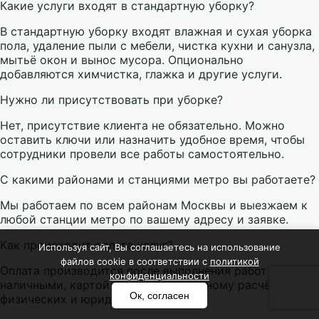
Какие услуги входят в стандартную уборку?
В стандартную уборку входят влажная и сухая уборка
пола, удаление пыли с мебели, чистка кухни и санузла,
мытьё окон и вынос мусора. Опционально
добавляются химчистка, глажка и другие услуги.
Нужно ли присутствовать при уборке?
Нет, присутствие клиента не обязательно. Можно
оставить ключи или назначить удобное время, чтобы
сотрудники провели все работы самостоятельно.
С какими районами и станциями метро вы работаете?
Мы работаем по всем районам Москвы и выезжаем к
любой станции метро по вашему адресу и заявке.
Как происходит оплата услуг?
Используя сайт, Вы соглашаетесь на использование
файлов cookie в соответствии с
политикой
Оплата производится после выполнения работ —
конфиденциальности
наличными, картой или по безналичному расчёту для
Ок, согласен
физических и юридических лиц.