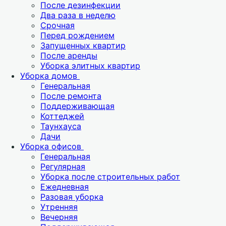
После дезинфекции
Два раза в неделю
Срочная
Перед рождением
Запущенных квартир
После аренды
Уборка элитных квартир
Уборка домов
Генеральная
После ремонта
Поддерживающая
Коттеджей
Таунхауса
Дачи
Уборка офисов
Генеральная
Регулярная
Уборка после строительных работ
Ежедневная
Разовая уборка
Утренняя
Вечерняя