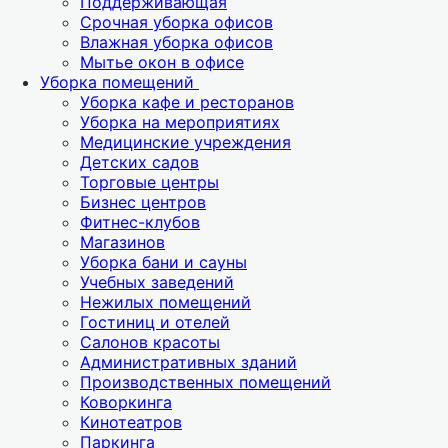
Поддерживающая
Срочная уборка офисов
Влажная уборка офисов
Мытье окон в офисе
Уборка помещений
Уборка кафе и ресторанов
Уборка на мероприятиях
Медицинские учреждения
Детских садов
Торговые центры
Бизнес центров
Фитнес-клубов
Магазинов
Уборка бани и сауны
Учебных заведений
Нежилых помещений
Гостиниц и отелей
Салонов красоты
Административных зданий
Производственных помещений
Коворкинга
Кинотеатров
Паркинга