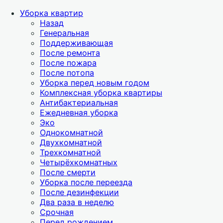
Уборка квартир
Назад
Генеральная
Поддерживающая
После ремонта
После пожара
После потопа
Уборка перед новым годом
Комплексная уборка квартиры
Антибактериальная
Ежедневная уборка
Эко
Однокомнатной
Двухкомнатной
Трехкомнатной
Четырёхкомнатных
После смерти
Уборка после переезда
После дезинфекции
Два раза в неделю
Срочная
Перед рождением