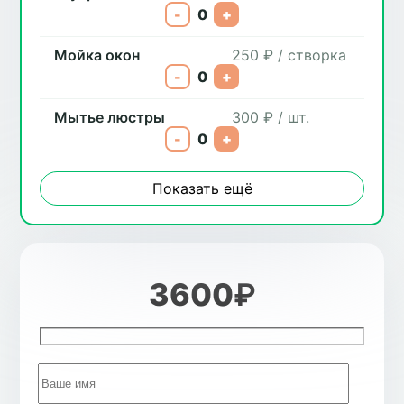
-
0
+
Мойка окон
250 ₽ / створка
-
0
+
Мытье люстры
300 ₽ / шт.
-
0
+
Показать ещё
3600
₽