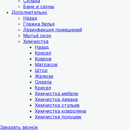
Склада
Бани и сауны
Дополнительно
Назад
Глажка белья
Дезинфекция помещений
Мытьё окон
Химчистка
Назад
Кресел
Ковров
Матрасов
Штор
Жалюзи
Одеяла
Кресел
Химчистка мебели
Химчистка дивана
Химчистка стульев
Химчистка ковролина
Химчистка подушек
Заказать звонок