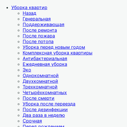
Уборка квартир
Назад
Генеральная
Поддерживающая
После ремонта
После пожара
После потопа
Уборка перед новым годом
Комплексная уборка квартиры
Антибактериальная
Ежедневная уборка
Эко
Однокомнатной
Двухкомнатной
Трехкомнатной
Четырёхкомнатных
После смерти
Уборка после переезда
После дезинфекции
Два раза в неделю
Срочная
Перед рождением