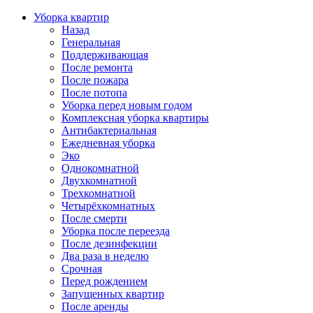
Уборка квартир
Назад
Генеральная
Поддерживающая
После ремонта
После пожара
После потопа
Уборка перед новым годом
Комплексная уборка квартиры
Антибактериальная
Ежедневная уборка
Эко
Однокомнатной
Двухкомнатной
Трехкомнатной
Четырёхкомнатных
После смерти
Уборка после переезда
После дезинфекции
Два раза в неделю
Срочная
Перед рождением
Запущенных квартир
После аренды