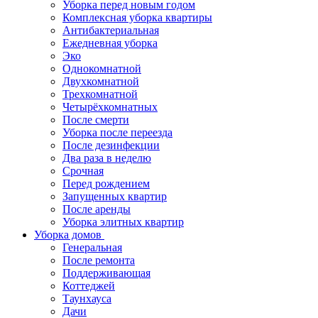
Уборка перед новым годом
Комплексная уборка квартиры
Антибактериальная
Ежедневная уборка
Эко
Однокомнатной
Двухкомнатной
Трехкомнатной
Четырёхкомнатных
После смерти
Уборка после переезда
После дезинфекции
Два раза в неделю
Срочная
Перед рождением
Запущенных квартир
После аренды
Уборка элитных квартир
Уборка домов
Генеральная
После ремонта
Поддерживающая
Коттеджей
Таунхауса
Дачи