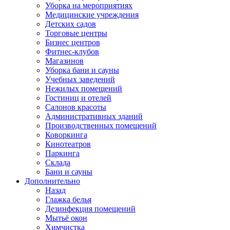
Уборка на мероприятиях
Медицинские учреждения
Детских садов
Торговые центры
Бизнес центров
Фитнес-клубов
Магазинов
Уборка бани и сауны
Учебных заведений
Нежилых помещений
Гостиниц и отелей
Салонов красоты
Административных зданий
Производственных помещений
Коворкинга
Кинотеатров
Паркинга
Склада
Бани и сауны
Дополнительно
Назад
Глажка белья
Дезинфекция помещений
Мытьё окон
Химчистка