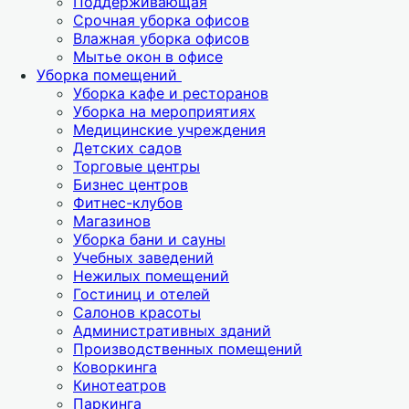
Поддерживающая
Срочная уборка офисов
Влажная уборка офисов
Мытье окон в офисе
Уборка помещений
Уборка кафе и ресторанов
Уборка на мероприятиях
Медицинские учреждения
Детских садов
Торговые центры
Бизнес центров
Фитнес-клубов
Магазинов
Уборка бани и сауны
Учебных заведений
Нежилых помещений
Гостиниц и отелей
Салонов красоты
Административных зданий
Производственных помещений
Коворкинга
Кинотеатров
Паркинга