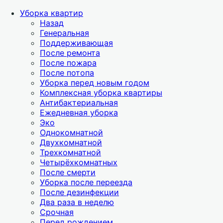
Уборка квартир
Назад
Генеральная
Поддерживающая
После ремонта
После пожара
После потопа
Уборка перед новым годом
Комплексная уборка квартиры
Антибактериальная
Ежедневная уборка
Эко
Однокомнатной
Двухкомнатной
Трехкомнатной
Четырёхкомнатных
После смерти
Уборка после переезда
После дезинфекции
Два раза в неделю
Срочная
Перед рождением