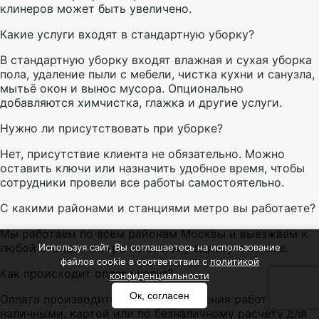
клинеров может быть увеличено.
Какие услуги входят в стандартную уборку?
В стандартную уборку входят влажная и сухая уборка
пола, удаление пыли с мебели, чистка кухни и санузла,
мытьё окон и вынос мусора. Опционально
добавляются химчистка, глажка и другие услуги.
Нужно ли присутствовать при уборке?
Нет, присутствие клиента не обязательно. Можно
оставить ключи или назначить удобное время, чтобы
сотрудники провели все работы самостоятельно.
С какими районами и станциями метро вы работаете?
Мы работаем по всем районам Москвы и выезжаем к
любой станции метро по вашему адресу и заявке.
Используя сайт, Вы соглашаетесь на использование
файлов cookie в соответствии с
политикой
Как происходит оплата услуг?
конфиденциальности
Ок, согласен
Оплата производится после выполнения работ —
наличными, картой или по безналичному расчёту для