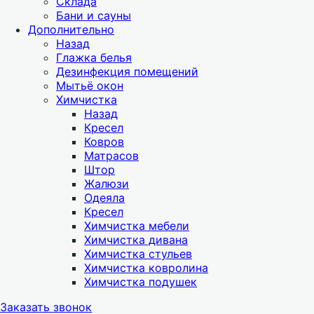
Склада
Бани и сауны
Дополнительно
Назад
Глажка белья
Дезинфекция помещений
Мытьё окон
Химчистка
Назад
Кресел
Ковров
Матрасов
Штор
Жалюзи
Одеяла
Кресел
Химчистка мебели
Химчистка дивана
Химчистка стульев
Химчистка ковролина
Химчистка подушек
Заказать звонок