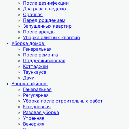
После дезинфекции
Два раза в неделю
Срочная
Перед рождением
Запущенных квартир
После аренды
Уборка элитных квартир
Уборка домов
Генеральная
После ремонта
Поддерживающая
Коттеджей
Таунхауса
Дачи
Уборка офисов
Генеральная
Регулярная
Уборка после строительных работ
Ежедневная
Разовая уборка
Утренняя
Вечерняя