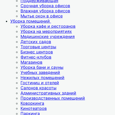
Поддерживающая
Срочная уборка офисов
Влажная уборка офисов
Мытье окон в офисе
Уборка помещений
Уборка кафе и ресторанов
Уборка на мероприятиях
Медицинские учреждения
Детских садов
Торговые центры
Бизнес центров
Фитнес-клубов
Магазинов
Уборка бани и сауны
Учебных заведений
Нежилых помещений
Гостиниц и отелей
Салонов красоты
Административных зданий
Производственных помещений
Коворкинга
Кинотеатров
Паркинга