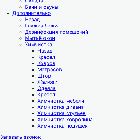
Склада
Бани и сауны
Дополнительно
Назад
Глажка белья
Дезинфекция помещений
Мытьё окон
Химчистка
Назад
Кресел
Ковров
Матрасов
Штор
Жалюзи
Одеяла
Кресел
Химчистка мебели
Химчистка дивана
Химчистка стульев
Химчистка ковролина
Химчистка подушек
Заказать звонок