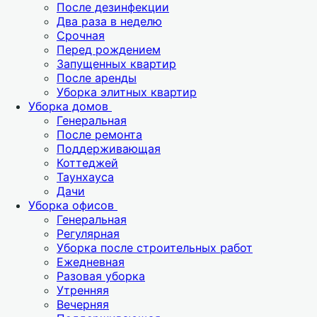
После дезинфекции
Два раза в неделю
Срочная
Перед рождением
Запущенных квартир
После аренды
Уборка элитных квартир
Уборка домов
Генеральная
После ремонта
Поддерживающая
Коттеджей
Таунхауса
Дачи
Уборка офисов
Генеральная
Регулярная
Уборка после строительных работ
Ежедневная
Разовая уборка
Утренняя
Вечерняя