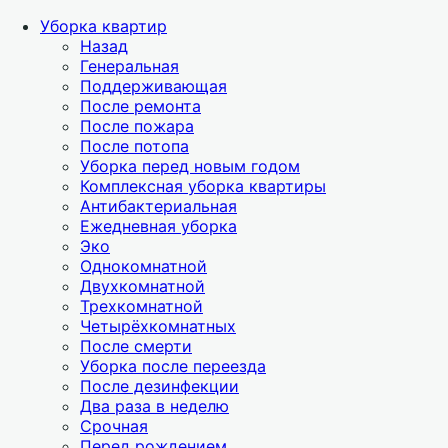
Уборка квартир
Назад
Генеральная
Поддерживающая
После ремонта
После пожара
После потопа
Уборка перед новым годом
Комплексная уборка квартиры
Антибактериальная
Ежедневная уборка
Эко
Однокомнатной
Двухкомнатной
Трехкомнатной
Четырёхкомнатных
После смерти
Уборка после переезда
После дезинфекции
Два раза в неделю
Срочная
Перед рождением