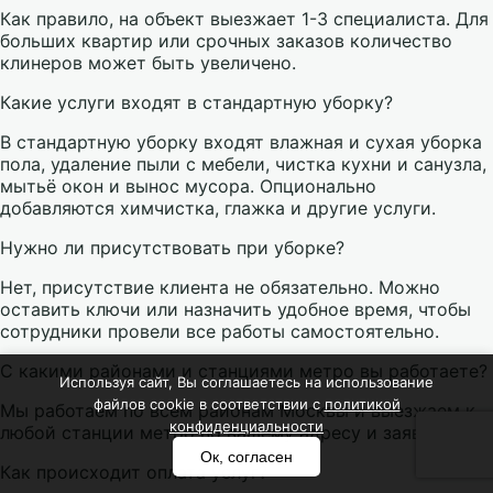
Как правило, на объект выезжает 1-3 специалиста. Для
больших квартир или срочных заказов количество
клинеров может быть увеличено.
Какие услуги входят в стандартную уборку?
В стандартную уборку входят влажная и сухая уборка
пола, удаление пыли с мебели, чистка кухни и санузла,
мытьё окон и вынос мусора. Опционально
добавляются химчистка, глажка и другие услуги.
Нужно ли присутствовать при уборке?
Нет, присутствие клиента не обязательно. Можно
оставить ключи или назначить удобное время, чтобы
сотрудники провели все работы самостоятельно.
С какими районами и станциями метро вы работаете?
Используя сайт, Вы соглашаетесь на использование
файлов cookie в соответствии с
политикой
Мы работаем по всем районам Москвы и выезжаем к
конфиденциальности
любой станции метро по вашему адресу и заявке.
Ок, согласен
Как происходит оплата услуг?