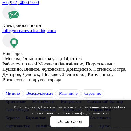
+7 (922) 400-69-09
Электронная почта
info@moscow-cleaning.com
Наш адрес
г.Москва, Осташковская ул., д.14, стр. 6
Работаем по всей Москве и ближайшему Подмосковью:
Пушкино, Видное, Жуковский, Домодедово, Ногинск, Истра,
Дмитров, Дедовск, Щелково, Звенигород, Котельники,
Воскресенск и другие города.
Митино
Волоколамская
Мякинино
Строгино
Крылатское
Молодёжная
Кунцевская
Славянский бульвар
Используя сайт, Вы соглашаетесь на использование файлов cookie в
Парк Победы
Смоленская
Арбатская
Площадь Революции
соответствии с
политикой конфиденциальности
Курская
Бауманская
Электрозаводская
Семёновская
Ок, согласен
Партизанская
Измайловская
Первомайская
Щёлковская