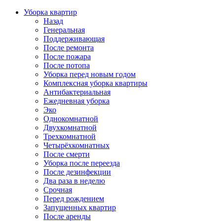
Уборка квартир
Назад
Генеральная
Поддерживающая
После ремонта
После пожара
После потопа
Уборка перед новым годом
Комплексная уборка квартиры
Антибактериальная
Ежедневная уборка
Эко
Однокомнатной
Двухкомнатной
Трехкомнатной
Четырёхкомнатных
После смерти
Уборка после переезда
После дезинфекции
Два раза в неделю
Срочная
Перед рождением
Запущенных квартир
После аренды