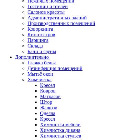
Нежилых помещений
Гостиниц и отелей
Салонов красоты
Административных зданий
Производственных помещений
Коворкинга
Кинотеатров
Паркинга
Склада
Бани и сауны
Дополнительно
Глажка белья
Дезинфекция помещений
Мытьё окон
Химчистка
Кресел
Ковров
Матрасов
Штор
Жалюзи
Одеяла
Кресел
Химчистка мебели
Химчистка дивана
Химчистка стульев