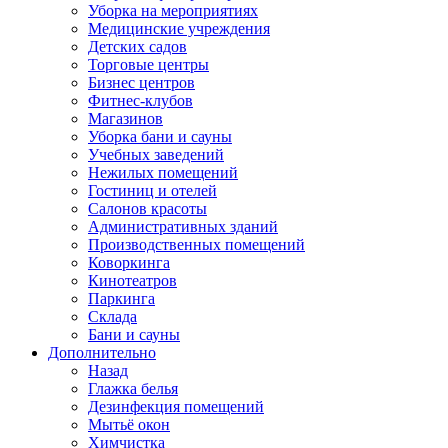
Уборка на мероприятиях
Медицинские учреждения
Детских садов
Торговые центры
Бизнес центров
Фитнес-клубов
Магазинов
Уборка бани и сауны
Учебных заведений
Нежилых помещений
Гостиниц и отелей
Салонов красоты
Административных зданий
Производственных помещений
Коворкинга
Кинотеатров
Паркинга
Склада
Бани и сауны
Дополнительно
Назад
Глажка белья
Дезинфекция помещений
Мытьё окон
Химчистка