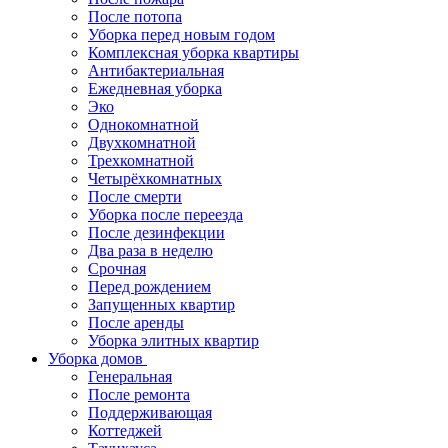
После потопа
Уборка перед новым годом
Комплексная уборка квартиры
Антибактериальная
Ежедневная уборка
Эко
Однокомнатной
Двухкомнатной
Трехкомнатной
Четырёхкомнатных
После смерти
Уборка после переезда
После дезинфекции
Два раза в неделю
Срочная
Перед рождением
Запущенных квартир
После аренды
Уборка элитных квартир
Уборка домов
Генеральная
После ремонта
Поддерживающая
Коттеджей