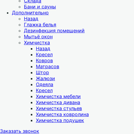
Склада
Бани и сауны
Дополнительно
Назад
Глажка белья
Дезинфекция помещений
Мытьё окон
Химчистка
Назад
Кресел
Ковров
Матрасов
Штор
Жалюзи
Одеяла
Кресел
Химчистка мебели
Химчистка дивана
Химчистка стульев
Химчистка ковролина
Химчистка подушек
Заказать звонок