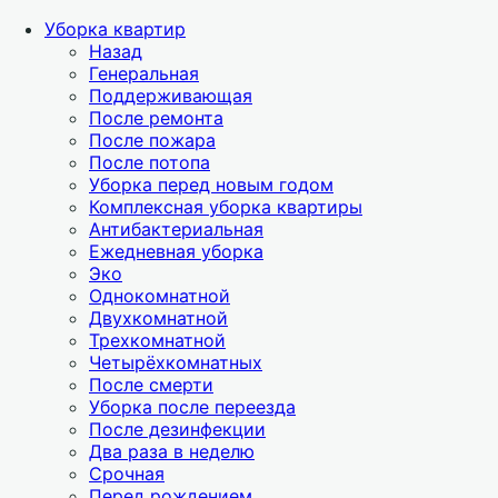
Уборка квартир
Назад
Генеральная
Поддерживающая
После ремонта
После пожара
После потопа
Уборка перед новым годом
Комплексная уборка квартиры
Антибактериальная
Ежедневная уборка
Эко
Однокомнатной
Двухкомнатной
Трехкомнатной
Четырёхкомнатных
После смерти
Уборка после переезда
После дезинфекции
Два раза в неделю
Срочная
Перед рождением