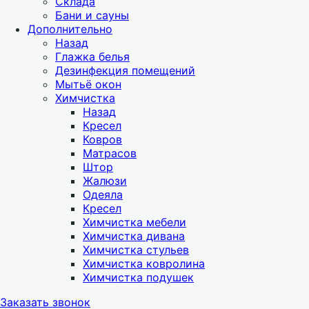
Склада
Бани и сауны
Дополнительно
Назад
Глажка белья
Дезинфекция помещений
Мытьё окон
Химчистка
Назад
Кресел
Ковров
Матрасов
Штор
Жалюзи
Одеяла
Кресел
Химчистка мебели
Химчистка дивана
Химчистка стульев
Химчистка ковролина
Химчистка подушек
Заказать звонок