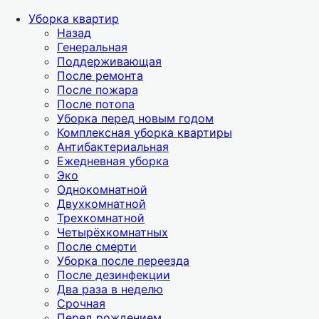
Уборка квартир
Назад
Генеральная
Поддерживающая
После ремонта
После пожара
После потопа
Уборка перед новым годом
Комплексная уборка квартиры
Антибактериальная
Ежедневная уборка
Эко
Однокомнатной
Двухкомнатной
Трехкомнатной
Четырёхкомнатных
После смерти
Уборка после переезда
После дезинфекции
Два раза в неделю
Срочная
Перед рождением