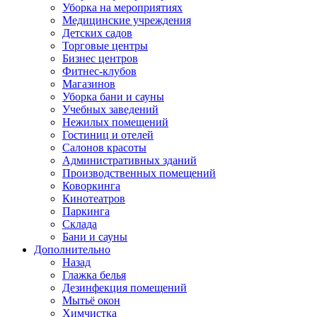
Уборка на мероприятиях
Медицинские учреждения
Детских садов
Торговые центры
Бизнес центров
Фитнес-клубов
Магазинов
Уборка бани и сауны
Учебных заведений
Нежилых помещений
Гостиниц и отелей
Салонов красоты
Административных зданий
Производственных помещений
Коворкинга
Кинотеатров
Паркинга
Склада
Бани и сауны
Дополнительно
Назад
Глажка белья
Дезинфекция помещений
Мытьё окон
Химчистка