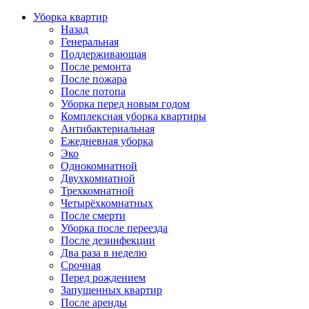
Уборка квартир
Назад
Генеральная
Поддерживающая
После ремонта
После пожара
После потопа
Уборка перед новым годом
Комплексная уборка квартиры
Антибактериальная
Ежедневная уборка
Эко
Однокомнатной
Двухкомнатной
Трехкомнатной
Четырёхкомнатных
После смерти
Уборка после переезда
После дезинфекции
Два раза в неделю
Срочная
Перед рождением
Запущенных квартир
После аренды