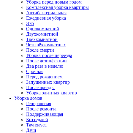
Уборка перед новым годом
Комплексная уборка квартиры
Антибактериальная
Ежедневная уборка
Эко
Однокомнатной
Двухкомнатной
Трехкомнатной
Четырёхкомнатных
После смерти
Уборка после переезда
После дезинфекции
Два раза в неделю
Срочная
Перед рождением
Запущенных квартир
После аренды
Уборка элитных квартир
Уборка домов
Генеральная
После ремонта
Поддерживающая
Коттеджей
Таунхауса
Дачи