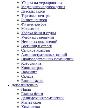
Уборка на мероприятиях
Медицинские учреждения
Детских садов
Торговые центры
Бизнес центров
Фитнес-клубов
Магазинов
Уборка бани и сауны
Учебных заведений
Нежилых помещений
Гостиниц и отелей
Салонов красоты
Административных зданий
Производственных помещений
Коворкинга
Кинотеатров
Паркинга
Склада
Бани и сауны
Дополнительно
Назад
Глажка белья
Дезинфекция помещений
Мытьё окон
Химчистка