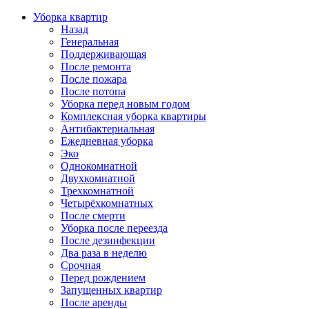
Уборка квартир
Назад
Генеральная
Поддерживающая
После ремонта
После пожара
После потопа
Уборка перед новым годом
Комплексная уборка квартиры
Антибактериальная
Ежедневная уборка
Эко
Однокомнатной
Двухкомнатной
Трехкомнатной
Четырёхкомнатных
После смерти
Уборка после переезда
После дезинфекции
Два раза в неделю
Срочная
Перед рождением
Запущенных квартир
После аренды