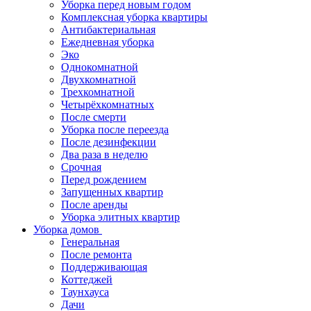
Уборка перед новым годом
Комплексная уборка квартиры
Антибактериальная
Ежедневная уборка
Эко
Однокомнатной
Двухкомнатной
Трехкомнатной
Четырёхкомнатных
После смерти
Уборка после переезда
После дезинфекции
Два раза в неделю
Срочная
Перед рождением
Запущенных квартир
После аренды
Уборка элитных квартир
Уборка домов
Генеральная
После ремонта
Поддерживающая
Коттеджей
Таунхауса
Дачи