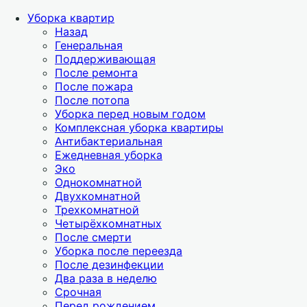
Уборка квартир
Назад
Генеральная
Поддерживающая
После ремонта
После пожара
После потопа
Уборка перед новым годом
Комплексная уборка квартиры
Антибактериальная
Ежедневная уборка
Эко
Однокомнатной
Двухкомнатной
Трехкомнатной
Четырёхкомнатных
После смерти
Уборка после переезда
После дезинфекции
Два раза в неделю
Срочная
Перед рождением