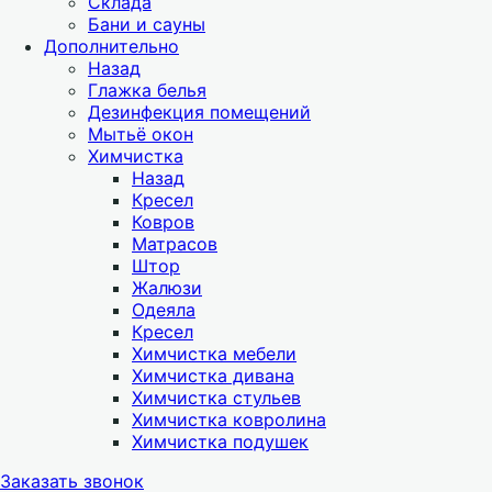
Склада
Бани и сауны
Дополнительно
Назад
Глажка белья
Дезинфекция помещений
Мытьё окон
Химчистка
Назад
Кресел
Ковров
Матрасов
Штор
Жалюзи
Одеяла
Кресел
Химчистка мебели
Химчистка дивана
Химчистка стульев
Химчистка ковролина
Химчистка подушек
Заказать звонок