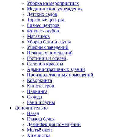
Уборка на мероприятиях
Медицинские учреждения
Детских садов
Торговые центры
Бизнес центров
Фитнес-клубов
Магазинов
Уборка бани и сауны
Учебных заведений
Нежилых помещений
Гостиниц и отелей
Салонов красоты
Административных зданий
Производственных помещений
Коворкинга
Кинотеатров
Паркинга
Склада
Бани и сауны
Дополнительно
Назад
Глажка белья
Дезинфекция помещений
Мытьё окон
Химчистка