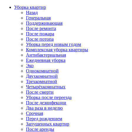
Уборка квартир
Назад
Генеральная
Поддерживающая
После ремонта
После пожара
После потопа
Уборка перед новым годом
Комплексная уборка квартиры
Антибактериальная
Ежедневная уборка
Эко
Однокомнатной
Двухкомнатной
Трехкомнатной
Четырёхкомнатных
После смерти
Уборка после переезда
После дезинфекции
Два раза в неделю
Срочная
Перед рождением
Запущенных квартир
После аренды