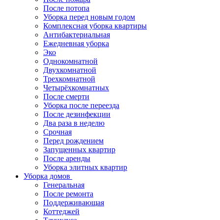
После потопа
Уборка перед новым годом
Комплексная уборка квартиры
Антибактериальная
Ежедневная уборка
Эко
Однокомнатной
Двухкомнатной
Трехкомнатной
Четырёхкомнатных
После смерти
Уборка после переезда
После дезинфекции
Два раза в неделю
Срочная
Перед рождением
Запущенных квартир
После аренды
Уборка элитных квартир
Уборка домов
Генеральная
После ремонта
Поддерживающая
Коттеджей