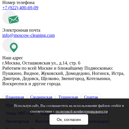
Номер телефона
+7 (922) 400-69-09
Электронная почта
info@moscow-cleaning.com
Наш адрес
г.Москва, Осташковская ул., д.14, стр. 6
Работаем по всей Москве и ближайшему Подмосковью:
Пушкино, Видное, Жуковский, Домодедово, Ногинск, Истра,
Дмитров, Дедовск, Щелково, Звенигород, Котельники,
Воскресенск и другие города.
Планерная
Сходненская
Тушинская
Спартак
Щукинская
Октябрьское поле
Полежаевская
Беговая
Используя сайт, Вы соглашаетесь на использование файлов cookie в
соответствии с
политикой конфиденциальности
Улица 1905 года
Баррикадная
Пушкинская
Таганская
Ок, согласен
Пролетарская
Волгоградский проспект
Текстильщики