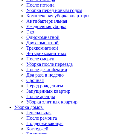
После потопа
Уборка перед новым годом
Комплексная уборка квартиры
Антибактериальная
Ежедневная уборка
Эко
Однокомнатной
Двухкомнатной
Трехкомнатной
Четырёхкомнатных
После смерти
Уборка после переезда
После дезинфекции
Два раза в неделю
Срочная
Перед рождением
Запущенных квартир
После аренды
Уборка элитных квартир
Уборка домов
Генеральная
После ремонта
Поддерживающая
Коттеджей