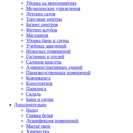
Уборка на мероприятиях
Медицинские учреждения
Детских садов
Торговые центры
Бизнес центров
Фитнес-клубов
Магазинов
Уборка бани и сауны
Учебных заведений
Нежилых помещений
Гостиниц и отелей
Салонов красоты
Административных зданий
Производственных помещений
Коворкинга
Кинотеатров
Паркинга
Склада
Бани и сауны
Дополнительно
Назад
Глажка белья
Дезинфекция помещений
Мытьё окон
Химчистка