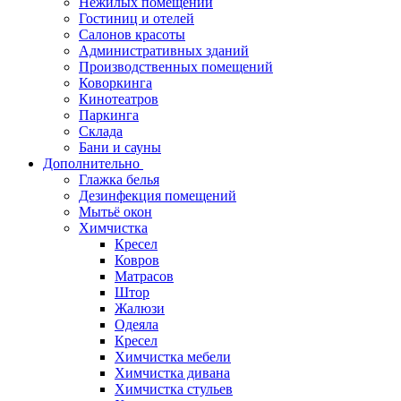
Нежилых помещений
Гостиниц и отелей
Салонов красоты
Административных зданий
Производственных помещений
Коворкинга
Кинотеатров
Паркинга
Склада
Бани и сауны
Дополнительно
Глажка белья
Дезинфекция помещений
Мытьё окон
Химчистка
Кресел
Ковров
Матрасов
Штор
Жалюзи
Одеяла
Кресел
Химчистка мебели
Химчистка дивана
Химчистка стульев