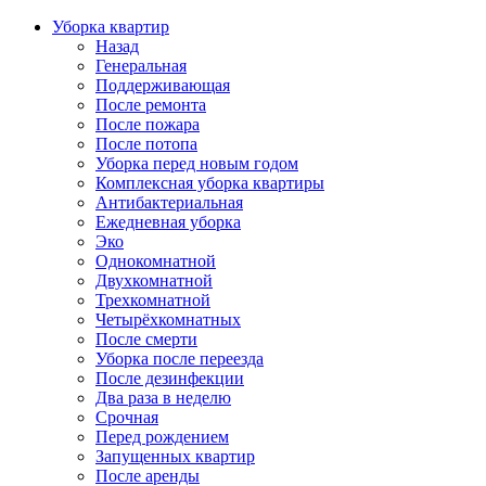
Уборка квартир
Назад
Генеральная
Поддерживающая
После ремонта
После пожара
После потопа
Уборка перед новым годом
Комплексная уборка квартиры
Антибактериальная
Ежедневная уборка
Эко
Однокомнатной
Двухкомнатной
Трехкомнатной
Четырёхкомнатных
После смерти
Уборка после переезда
После дезинфекции
Два раза в неделю
Срочная
Перед рождением
Запущенных квартир
После аренды