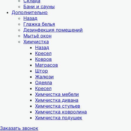
Склада
Бани и сауны
Дополнительно
Назад
Глажка белья
Дезинфекция помещений
Мытьё окон
Химчистка
Назад
Кресел
Ковров
Матрасов
Штор
Жалюзи
Одеяла
Кресел
Химчистка мебели
Химчистка дивана
Химчистка стульев
Химчистка ковролина
Химчистка подушек
Заказать звонок