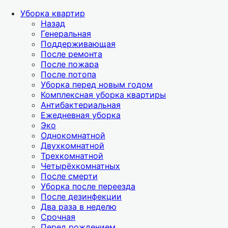
Уборка квартир
Назад
Генеральная
Поддерживающая
После ремонта
После пожара
После потопа
Уборка перед новым годом
Комплексная уборка квартиры
Антибактериальная
Ежедневная уборка
Эко
Однокомнатной
Двухкомнатной
Трехкомнатной
Четырёхкомнатных
После смерти
Уборка после переезда
После дезинфекции
Два раза в неделю
Срочная
Перед рождением